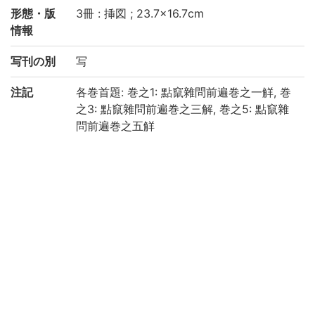
形態・版
3冊 : 挿図 ; 23.7×16.7cm
情報
写刊の別
写
注記
各巻首題: 巻之1: 點竄雜問前遍巻之一觧, 巻
之3: 點竄雜問前遍巻之三解, 巻之5: 點竄雜
問前遍巻之五觧
各巻50問あり
巻之1扉裏に「平方式算顆術定則」とあり
巻之1: [25]丁, 巻之3: [29]丁, 巻之5: [43]丁
朱墨による数字の書き入れあり, 挟み込み及
び貼り込みあり
虫損, 汚損あり
京都大学数学教室貴重書ライブラリよりデ
ータ移行(2019)
請求記号
和/て/010