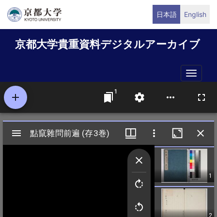
メ
日本語
English
イ
ン
京都大学貴重資料デジタルアーカイブ
コ
ン
テ
Toggle
ン
naviga
ツ
に
移
動