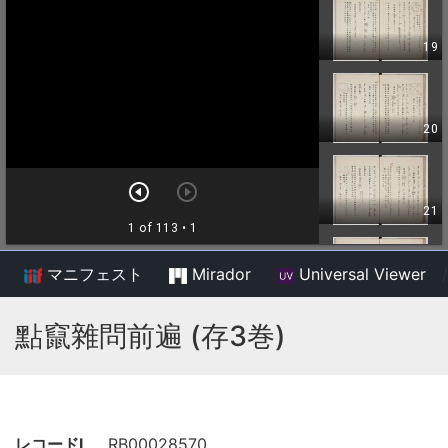
マニフェスト
Mirador
Universal Viewer
/
點竄雜問前遍 (存3巻)
レコードI
RB00028570