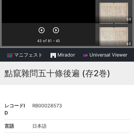
マニフェスト
Mirador
Universal Viewer
/
點竄雜問五十條後遍 (存2巻)
レコードI
RB00028573
D
言語
日本語