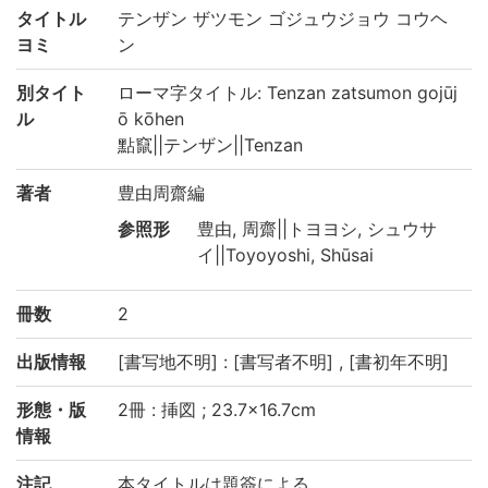
タイトル
テンザン ザツモン ゴジュウジョウ コウヘ
ヨミ
ン
別タイト
ローマ字タイトル: Tenzan zatsumon gojūj
ル
ō kōhen
點竄||テンザン||Tenzan
著者
豊由周齋編
参照形
豊由, 周齋||トヨヨシ, シュウサ
イ||Toyoyoshi, Shūsai
冊数
2
出版情報
[書写地不明] : [書写者不明] , [書初年不明]
形態・版
2冊 : 挿図 ; 23.7×16.7cm
情報
注記
本タイトルは題簽による