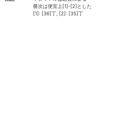
冊次は便宜上[1]-[2]とした
[1]: [36]丁, [2]: [35]丁
朱墨による数字の書き入れあり, 挟み込み及
び貼り込みあり
汚損あり
京都大学数学教室貴重書ライブラリよりデ
ータ移行(2019)
請求記号
和/て/010
登録番号
405925G
405925H
リストNO
159-4
権利関係