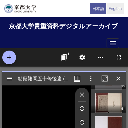
メ
日本語
English
イ
ン
京都大学貴重資料デジタルアーカイブ
コ
ン
テ
Toggle
ン
naviga
ツ
に
移
動