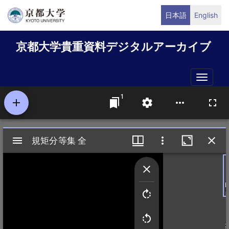
メ
日本語
English
イ
ン
京都大学貴重資料デジタルアーカイブ
コ
ン
テ
Toggle
ン
naviga
ツ
に
移
動