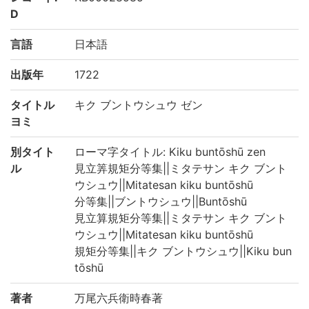
D
言語
日本語
出版年
1722
タイトル
キク ブントウシュウ ゼン
ヨミ
別タイト
ローマ字タイトル: Kiku buntōshū zen
ル
見立筭規矩分等集||ミタテサン キク ブント
ウシュウ||Mitatesan kiku buntōshū
分等集||ブントウシュウ||Buntōshū
見立算規矩分等集||ミタテサン キク ブント
ウシュウ||Mitatesan kiku buntōshū
規矩分等集||キク ブントウシュウ||Kiku bun
tōshū
著者
万尾六兵衛時春著