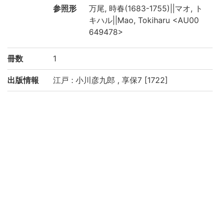
参照形
万尾, 時春(1683-1755)||マオ, ト
キハル||Mao, Tokiharu <AU00
649478>
冊数
1
出版情報
江戸 : 小川彦九郎 , 享保7 [1722]
形態・版
4, 72, 5丁: 挿図 ; 26.0×18.3cm
情報
注記
タイトルは題簽による
序, 目録の書名: 見立筭規矩分等集
版心書名: 分等集
序: 享保七年壬寅十二月 丹波郡篠山後学万
尾時春書
和装本
巻末に蔵書目録5丁あり
虫損あり