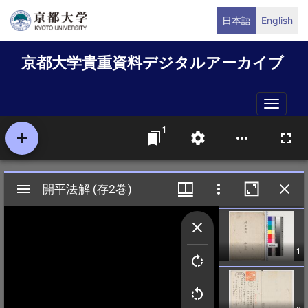
メ
日本語
English
イ
ン
京都大学貴重資料デジタルアーカイブ
コ
ン
テ
Toggle
ン
naviga
ツ
に
移
動