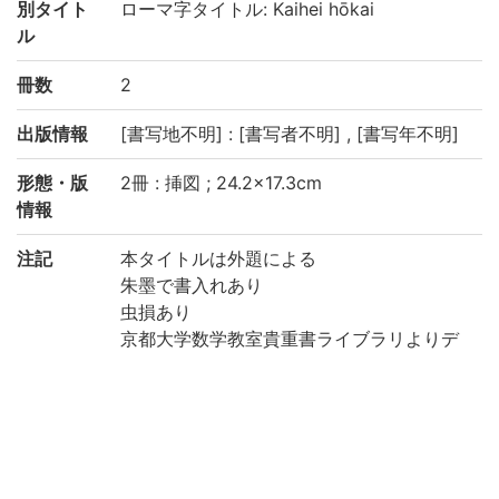
別タイト
ローマ字タイトル: Kaihei hōkai
ル
冊数
2
出版情報
[書写地不明] : [書写者不明] , [書写年不明]
形態・版
2冊 : 挿図 ; 24.2×17.3cm
情報
注記
本タイトルは外題による
朱墨で書入れあり
虫損あり
京都大学数学教室貴重書ライブラリよりデ
ータ移行(2019)
請求記号
和/か/021
登録番号
405961
405961A