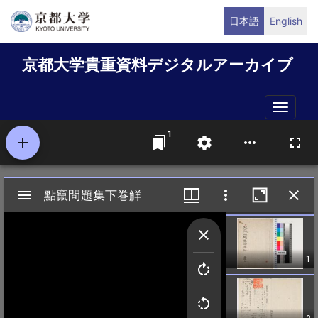
メ
日本語
English
イ
ン
京都大学貴重資料デジタルアーカイブ
コ
ン
テ
Toggle
ン
naviga
ツ
に
移
動