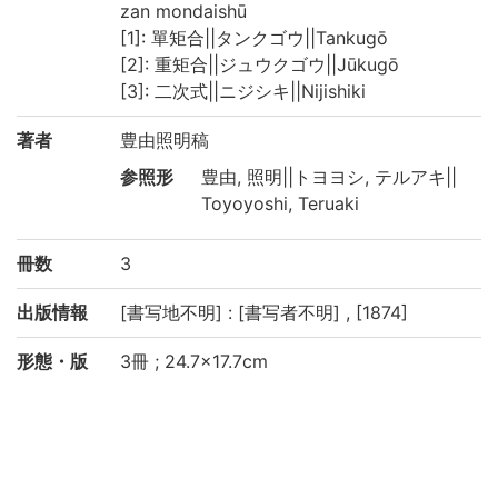
zan mondaishū
[1]: 單矩合||タンクゴウ||Tankugō
[2]: 重矩合||ジュウクゴウ||Jūkugō
[3]: 二次式||ニジシキ||Nijishiki
著者
豊由照明稿
参照形
豊由, 照明||トヨヨシ, テルアキ||
Toyoyoshi, Teruaki
冊数
3
出版情報
[書写地不明] : [書写者不明] , [1874]
形態・版
3冊 ; 24.7×17.7cm
情報
注記
写本
本タイトルは表紙による
[1]の首題: 點竄問題集下巻和洋両式