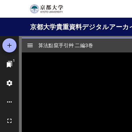
メ
イ
Main
ン
京都大学貴重資料デジタルアーカ
コ
navigation
ン
テ
ン
ツ
に
移
動