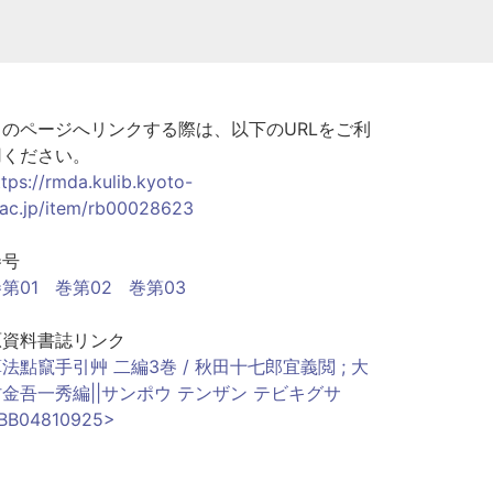
このページへリンクする際は、以下のURLをご利
用ください。
ttps://rmda.kulib.kyoto-
.ac.jp/item/rb00028623
巻号
第01
巻第02
巻第03
原資料書誌リンク
法點竄手引艸 二編3巻 / 秋田十七郎宜義閲 ; 大
村金吾一秀編||サンポウ テンザン テビキグサ
BB04810925>