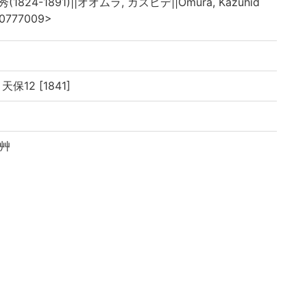
(1824-1891)||オオムラ, カズヒデ||Ōmura, Kazuhid
0777009>
天保12 [1841]
引艸
板 天保十二年辛丑正月刻成 江戸中橋廣小路町 西宮彌
文治郎, 大坂 : 敦賀屋九兵衛, 江戸 : 須原屋茂兵衛, 英大
: 30-59丁, 卷之下: 60-89, 3丁
書目」あり
イブラリよりデータ移行(2019)