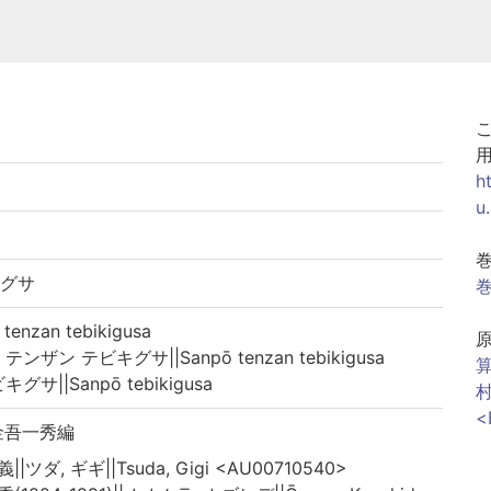
h
u
キグサ
巻
nzan tebikigusa
ザン テビキグサ||Sanpō tenzan tebikigusa
算
||Sanpō tebikigusa
<
金吾一秀編
||ツダ, ギギ||Tsuda, Gigi <AU00710540>