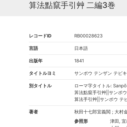
算法點竄手引艸 二編3巻
レコードID
RB00028623
言語
日本語
出版年
1841
タイトルヨミ
サンポウ テンザン テビ
別タイトル
ローマ字タイトル: Sanpō te
筭法點竄手引艸||サンポウ テン
算法手引艸||サンポウ テビキグサ
著者
秋田十七郎宜義閲 ; 大村
参照形
津田, 宜義