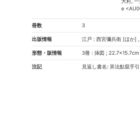
大村, 一秀
e <AU0
冊数
3
出版情報
江戸 : 西宮彌兵衛 [ほか] , 
形態・版情報
3冊 : 挿図 ; 22.7×15.7cm
注記
見返し書名: 筭法點竄手
版心書名: 算法手引艸
卷之下刊記に「數學道場藏
兵衛」とあり
その他書肆: 京都 : 出雲寺
助, 岡田屋嘉七
卷之上: 2, 2, 29丁, 卷之中
巻之下末に「尚古堂藏板
汚損あり
京都大学数学教室貴重書ラ