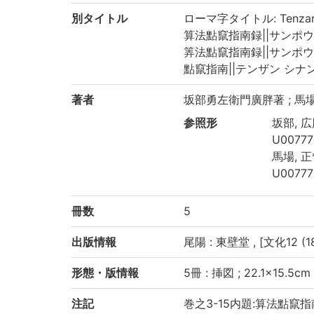
別タイトル
ローマ字タイトル: Tenzan s
算法點竄指南録||サンポウ テン
筭法點竄指南録||サンポウ テン
點竄指南||テンザン シナン||T
著者
坂部勇左衛門廣胖著 ; 馬
参照形
坂部, 広胖
U00777
馬場, 正督
U00777
冊数
5
出版情報
尾陽 : 東壁堂 , [文化12 (18
形態・版情報
5冊 : 挿図 ; 22.1×15.5cm
注記
巻之3-15内題:算法點竄