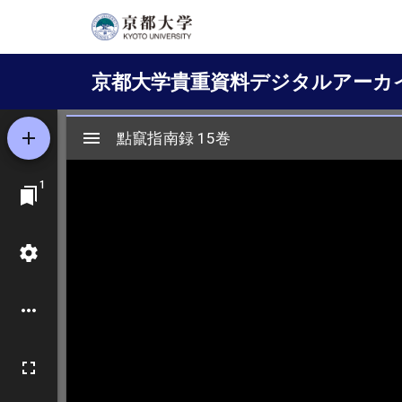
メ
イ
Main
ン
京都大学貴重資料デジタルアーカ
コ
navigation
ン
テ
ン
ツ
に
移
動