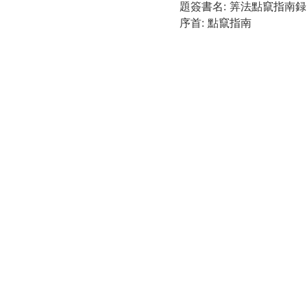
題簽書名: 筭法點竄指南録
序首: 點竄指南
點竄指南録序: 文化十二
點竄指南序: 文化十一歳
算法點竄指南録序: 文化
點竄指南録自叙: 文化七
衛門
袋に「點竄指南録 尾陽 
初編:巻之1-3, 2編:巻之4-6
冊次は題簽により, すべ
初編: 8, 3, 2, 15, 29, 44,
29, 28, 28, [2]丁, 5編: 30
各巻末に同じ「水玉堂藏
虫損, 汚損, 破損, 糸ほつ
初編, 2編, 4-5編のみ電
京都大学数学教室貴重書ラ
請求記号
和/さ/125