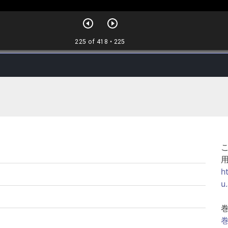
h
u
巻