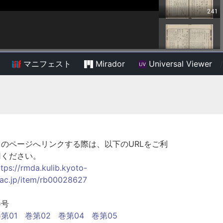
マニフェスト
Mirador
Universal Viewer
/
このページへリンクする際は、以下のURLをご利
用ください。
ttps://rmda.kulib.kyoto-
.ac.jp/item/rb00028627
巻号
第01
巻第02
巻第04
巻第05