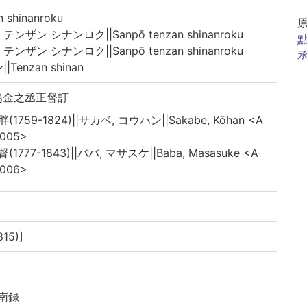
hinanroku
ザン シナンロク||Sanpō tenzan shinanroku
點
ザン シナンロク||Sanpō tenzan shinanroku
丞
enzan shinan
場金之丞正督訂
(1759-1824)||サカベ, コウハン||Sakabe, Kōhan <A
005>
(1777-1843)||ババ, マサスケ||Baba, Masasuke <A
006>
15)]
指南録