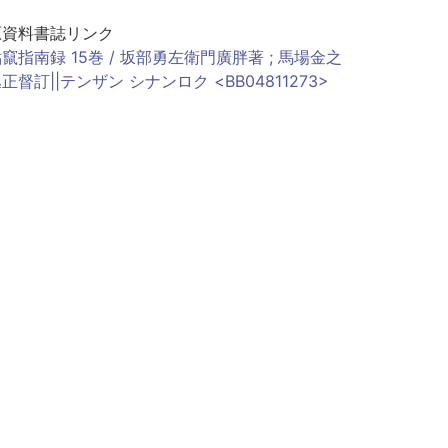
原資料書誌リンク
竄指南録 15巻 / 坂部勇左衛門廣胖著 ; 馬場金之
正督訂||テンザン シナンロク <BB04811273>