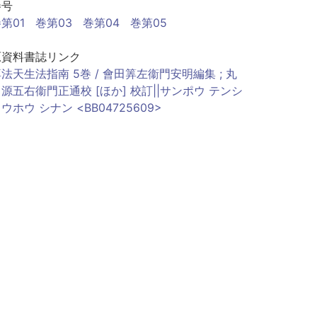
巻号
第01
巻第03
巻第04
巻第05
原資料書誌リンク
法天生法指南 5巻 / 會田筭左衞門安明編集 ; 丸
源五右衞門正通校 [ほか] 校訂||サンポウ テンシ
ウホウ シナン <BB04725609>