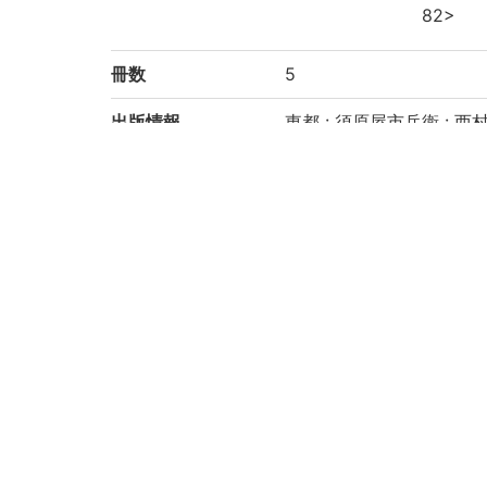
82>
冊数
5
出版情報
東都 : 須原屋市兵衞 : 西村源
形態・版情報
5冊 : 挿図 ; 25.5×17.9cm
注記
本タイトルと責任表示は
序の書名: 算法天生法指南
見返し, 題簽の書名: 最
巻之1首題: 天生法定則 (
巻之2, 4の校訂: 市野金
巻之3の校訂: 渡邊治右衞
巻之5の校訂: 渡邊, 市瀬, 
見返しに「東都書肆 千錘
朱墨で数字の追加あり
魁星印のある袋あり
蔵書印あり