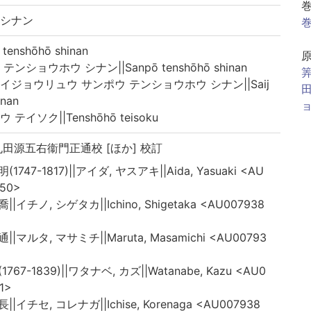
 シナン
巻
nshōhō shinan
ショウホウ シナン||Sanpō tenshōhō shinan
筭
イジョウリュウ サンポウ テンショウホウ シナン||Saij
田
inan
ョ
イソク||Tenshōhō teisoku
丸田源五右衞門正通校 [ほか] 校訂
(1747-1817)||アイダ, ヤスアキ||Aida, Yasuaki <AU
50>
||イチノ, シゲタカ||Ichino, Shigetaka <AU007938
||マルタ, マサミチ||Maruta, Masamichi <AU00793
1767-1839)||ワタナベ, カズ||Watanabe, Kazu <AU0
1>
||イチセ, コレナガ||Ichise, Korenaga <AU007938