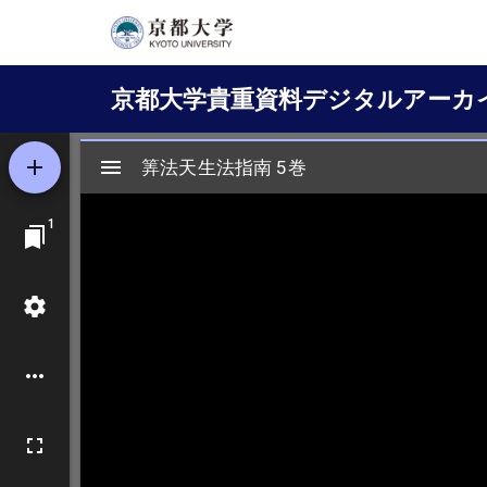
メ
イ
Main
ン
京都大学貴重資料デジタルアーカ
コ
navigation
ン
テ
ン
ツ
に
移
動