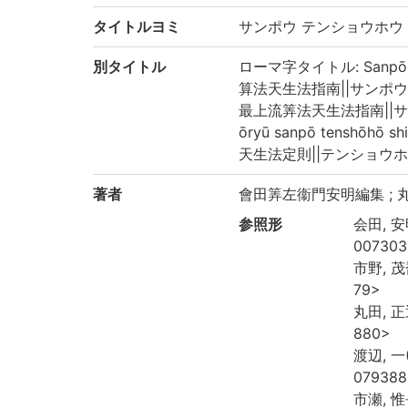
タイトルヨミ
サンポウ テンショウホウ
別タイトル
ローマ字タイトル: Sanpō te
算法天生法指南||サンポウ テン
最上流筭法天生法指南||サ
ōryū sanpō tenshōhō sh
天生法定則||テンショウホウ テ
著者
會田筭左衞門安明編集 ; 
参照形
会田, 安明
007303
市野, 茂喬
79>
丸田, 正通
880>
渡辺, 一(
079388
市瀬, 惟長