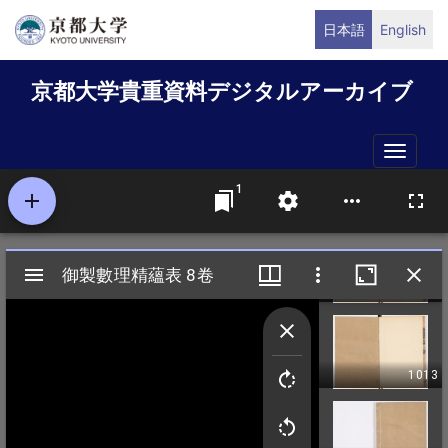
メ
日本語
English
イ
ン
京都大学貴重資料デジタルアーカイブ
コ
ン
テ
Toggle
ン
naviga
ツ
に
移
動