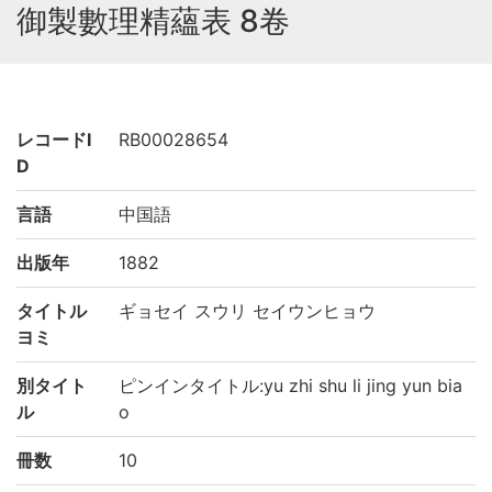
御製數理精蘊表 8卷
レコードI
RB00028654
D
言語
中国語
出版年
1882
タイトル
ギョセイ スウリ セイウンヒョウ
ヨミ
別タイト
ピンインタイトル:yu zhi shu li jing yun bia
ル
o
冊数
10