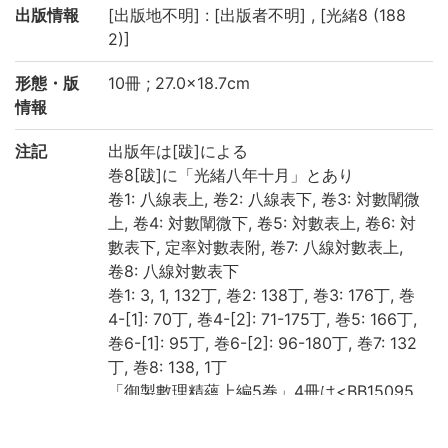
出版情報
[出版地不明] : [出版者不明] , [光緒8 (188
2)]
形態・版
10冊 ; 27.0×18.7cm
情報
注記
出版年は[跋]による
巻8[跋]に「光緒八年十月」とあり
卷1: 八線表上, 卷2: 八線表下, 卷3: 対數闡微
上, 卷4: 対數闡微下, 卷5: 対數表上, 卷6: 対
數表下, 定率対數表附, 卷7: 八線対數表上,
卷8: 八線対數表下
巻1: 3, 1, 132丁, 巻2: 138丁, 巻3: 176丁, 巻
4-[1]: 70丁, 巻4-[2]: 71-175丁, 巻5: 166丁,
巻6-[1]: 95丁, 巻6-[2]: 96-180丁, 巻7: 132
丁, 巻8: 138, 1丁
「御製數理精蘊上編5巻」4冊は<BB15095
249>, 「御製數理精蘊下編40巻」26冊は<
BB15096004>を見よ