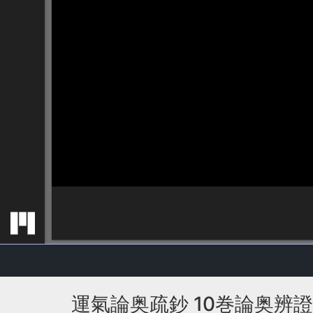
運氣論奥疏鈔 10巻論奥辨證