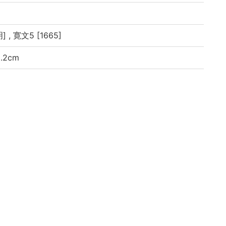
, 寛文5 [1665]
8.2cm
」の異体字での表記もあり
イブラリよりデータ移行(2019)