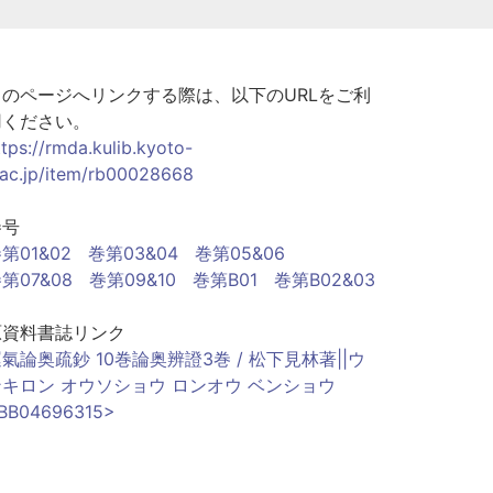
このページへリンクする際は、以下のURLをご利
用ください。
ttps://rmda.kulib.kyoto-
.ac.jp/item/rb00028668
巻号
第01&02
巻第03&04
巻第05&06
第07&08
巻第09&10
巻第B01
巻第B02&03
原資料書誌リンク
氣論奥疏鈔 10巻論奥辨證3巻 / 松下見林著||ウ
ンキロン オウソショウ ロンオウ ベンショウ
BB04696315>