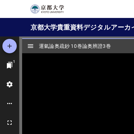
メ
イ
Main
ン
京都大学貴重資料デジタルアーカ
コ
navigation
ン
テ
ン
ツ
に
移
動