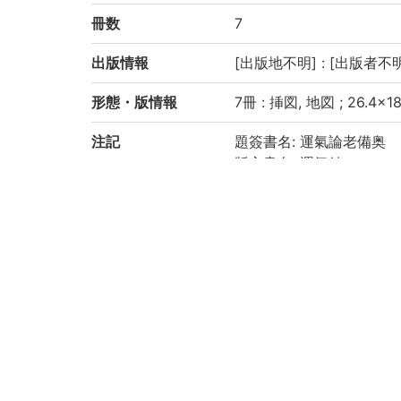
冊数
7
出版情報
[出版地不明] : [出版者不明] 
形態・版情報
7冊 : 挿図, 地図 ; 26.4×1
注記
題簽書名: 運氣論老備奥
版心書名: 運氣鈔
「運氣論奥疏鈔」の「疏
虫損あり
京都大学数学教室貴重書ラ
請求記号
和/う/003
登録番号
157747
157747A
157747B
157747C
157747D