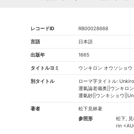
レコードID
RB00028668
言語
日本語
出版年
1665
タイトルヨミ
ウンキロン オウソショウ
別タイトル
ローマ字タイトル: Unkiron ō
運氣論老備奥||ウンキロン ロウ
運氣鈔||ウンキショウ||Unk
著者
松下見林著
参照形
松下, 見林
rin <A