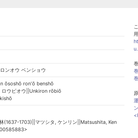
h
u
 ロンオウ ベンショウ
巻
巻
soshō ron'ō benshō
ビオウ||Unkiron rōbiō
ishō
運
<
(1637-1703)||マツシタ, ケンリン||Matsushita, Ken
U00585883>