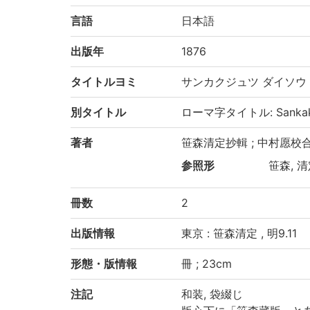
言語
日本語
出版年
1876
タイトルヨミ
サンカクジュツ ダイソウ
別タイトル
ローマ字タイトル: Sankakuj
著者
笹森清定抄輯 ; 中村愿校
参照形
笹森, 清定
冊数
2
出版情報
東京 : 笹森清定 , 明9.11
形態・版情報
冊 ; 23cm
注記
和装, 袋綴じ