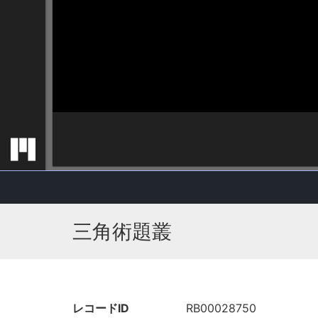
三角術題叢
レコードID
RB00028750