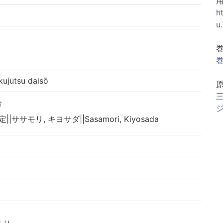
h
u
巻
utsu daisō
三
合
ジ
||ササモリ, キヨサダ||Sasamori, Kiyosada