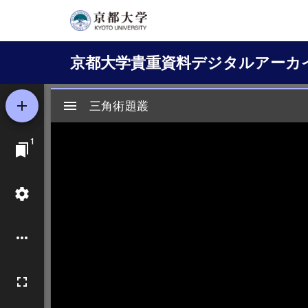
メ
イ
Main
ン
京都大学貴重資料デジタルアーカ
コ
navigation
ン
テ
ン
ツ
に
移
動