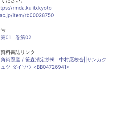
用ください。
ttps://rmda.kulib.kyoto-
.ac.jp/item/rb00028750
巻号
第01
巻第02
原資料書誌リンク
角術題叢 / 笹森清定抄輯 ; 中村愿校合||サンカク
ュツ ダイソウ <BB04726941>