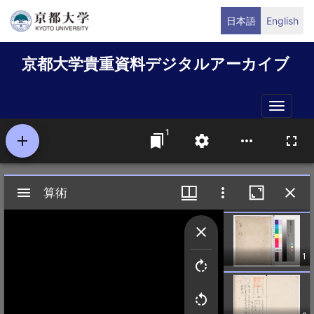
メ
日本語
English
イ
ン
京都大学貴重資料デジタルアーカイブ
コ
ン
テ
Toggle
ン
naviga
ツ
に
移
動