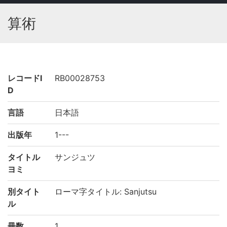
算術
レコードI
RB00028753
D
言語
日本語
出版年
1---
タイトル
サンジュツ
ヨミ
別タイト
ローマ字タイトル: Sanjutsu
ル
冊数
1