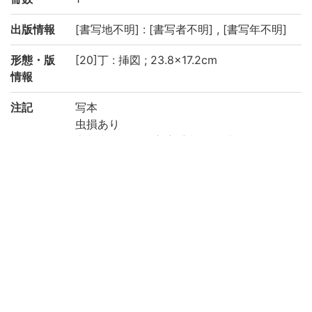
出版情報
[書写地不明] : [書写者不明] , [書写年不明]
形態・版
[20]丁 : 挿図 ; 23.8×17.2cm
情報
注記
写本
虫損あり
京都大学数学教室貴重書ライブラリよりデ
ータ移行(2019)
請求記号
和/さ/026
登録番号
200472
リストNO
562
権利関係