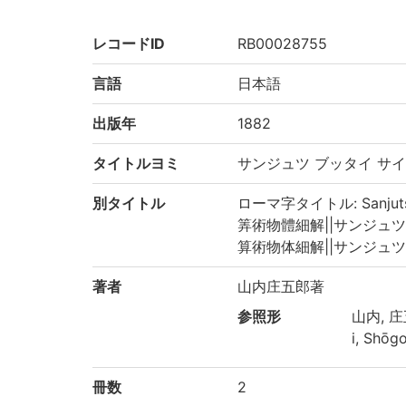
レコードID
RB00028755
言語
日本語
出版年
1882
タイトルヨミ
サンジュツ ブッタイ サ
別タイトル
ローマ字タイトル: Sanjutsu 
筭術物體細解||サンジュツ ブッタ
算術物体細解||サンジュツ ブッタ
著者
山内庄五郎著
参照形
山内, 庄
i, Shōg
冊数
2