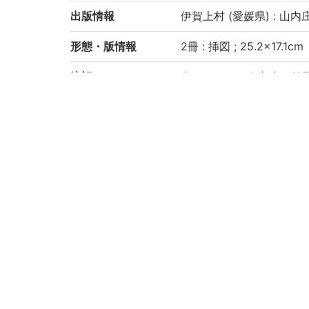
出版情報
伊賀上村 (愛媛県) : 山内庄
形態・版情報
2冊 : 挿図 ; 25.2×17.1cm
注記
本タイトルは巻之上の首
題簽: 筭術物體細解
序: 明治十五年七月十八日
巻之上: [1], 38丁, 巻之下:
「正誤[表]」の差し込み
和装, 袋綴じ
京都大学数学教室貴重書ラ
請求記号
和/さ/030
登録番号
246526
246526A
リストNO
564