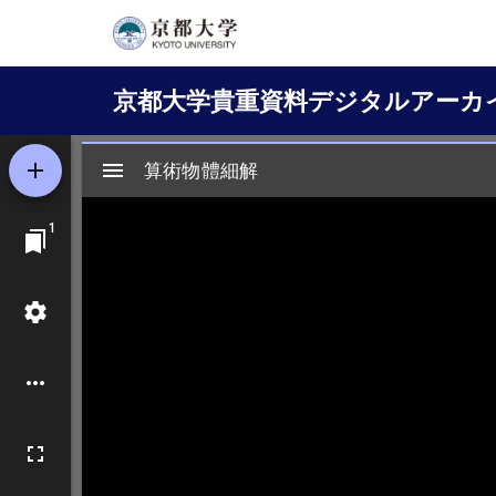
メ
イ
Main
ン
京都大学貴重資料デジタルアーカ
コ
navigation
ン
テ
ン
ツ
に
移
動