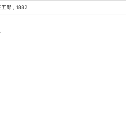
五郎 , 1882
題による
 凌齋良撰
 71丁
あり
イブラリよりデータ移行(2019)