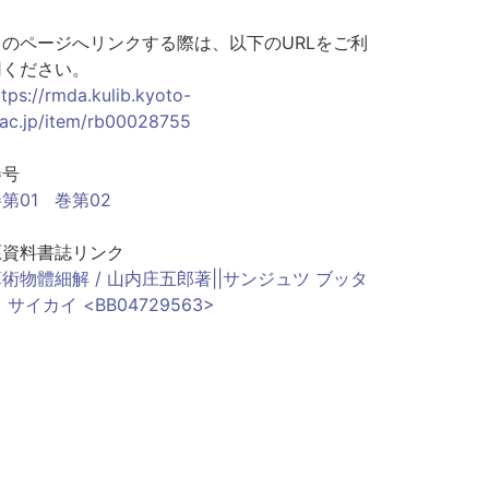
このページへリンクする際は、以下のURLをご利
用ください。
ttps://rmda.kulib.kyoto-
.ac.jp/item/rb00028755
巻号
第01
巻第02
原資料書誌リンク
術物體細解 / 山内庄五郎著||サンジュツ ブッタ
 サイカイ <BB04729563>