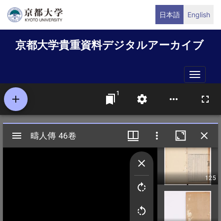
メ
日本語
English
イ
ン
京都大学貴重資料デジタルアーカイブ
コ
ン
テ
Toggle
ン
naviga
ツ
に
移
動