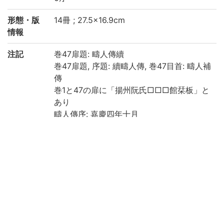
形態・版
14冊 ; 27.5×16.9cm
情報
注記
巻47扉題: 疇人傳續
巻47扉題, 序題: 續疇人傳, 巻47目首: 疇人補
傳
巻1と47の扉に「揚州阮氏□□□館栞板」と
あり
疇人傳序: 嘉慶四年十月
出版年は續疇人傳序の「道光二十年夏四
月」による
巻1-46: 疇人傳, 巻47-52: 續疇人傳
巻1に「疇人解」あり
巻1-2: 2, 5, 7, 14, 10, 21丁, 巻3-5: 23, 15, 2
2丁, 巻6-11: 17, 8, 20, 6, 14, 9丁, 巻12-15:
27, 12, 15, 22丁, 巻16-20: 21, 8, 8, 22, 12
丁, 巻21-25: 24, 18, 4, 10, 15丁, 巻26-29: 1
5, 20, 18, 13丁, 巻30-32: 18, 20, 29丁, 巻3