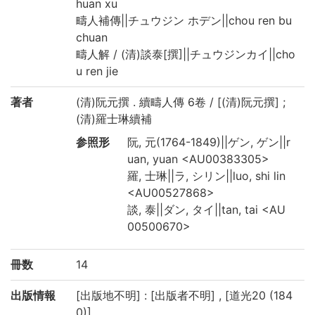
huan xu
疇人補傳||チュウジン ホデン||chou ren bu
chuan
疇人解 / (清)談泰[撰]||チュウジンカイ||cho
u ren jie
著者
(清)阮元撰 . 續疇人傳 6卷 / [(清)阮元撰] ;
(清)羅士琳續補
参照形
阮, 元(1764-1849)||ゲン, ゲン||r
uan, yuan <AU00383305>
羅, 士琳||ラ, シリン||luo, shi lin
<AU00527868>
談, 泰||ダン, タイ||tan, tai <AU
00500670>
冊数
14
出版情報
[出版地不明] : [出版者不明] , [道光20 (184
0)]