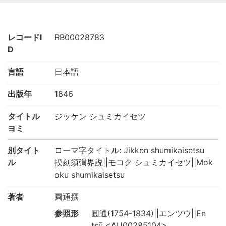
レコードI
RB00028783
D
言語
日本語
出版年
1846
タイトル
ジッケン シュミカイセツ
ヨミ
別タイト
ローマ字タイトル: Jikken shumikaisetsu
ル
摸刻須彌界説||モコク シュミカイセツ||Mok
oku shumikaisetsu
著者
圓通撰
参照形
圓通(1754-1834)||エンツウ||En
tsū <AU00285104>