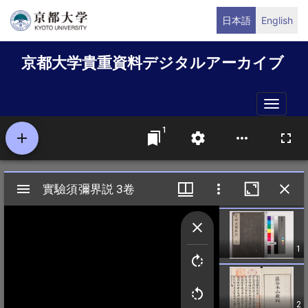
メ
日本語
English
イ
ン
京都大学貴重資料デジタルアーカイブ
コ
ン
テ
Toggle
ン
naviga
ツ
に
移
動