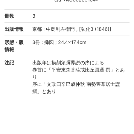
冊数
3
出版情報
京都 : 中島利左衞門 , [弘化3 (1846)]
形態・版
3冊 : 挿図 ; 24.4×17.4cm
情報
注記
出版年は摸刻須彌界説の序による
巻首に「平安東森菩薩戒比丘圓通 撰」とあ
り
序に「文政四辛巳歳仲秋 南勢舊蕐居士謹
撰」とあり
摸刻須彌界説の序に「弘化三丙午年初秋 佛
光御門室侍講 大行明顕之寺主 權少僧都釋信
暁曇藏謹書」とあり
見返しに「澁谷本山藏版」, 奥付に「澁谷山
御藏版」とあり