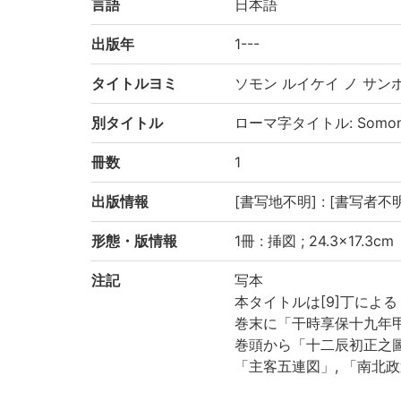
言語
日本語
出版年
1---
タイトルヨミ
ソモン ルイケイ ノ サン
別タイトル
ローマ字タイトル: Somon ru
冊数
1
出版情報
[書写地不明] : [書写者不明
形態・版情報
1冊 : 挿図 ; 24.3×17.3cm
注記
写本
本タイトルは[9]丁による
巻末に「干時享保十九年
巻頭から「十二辰初正之圖
「主客五連図」, 「南北
「南北政圖 石川氏」の挟