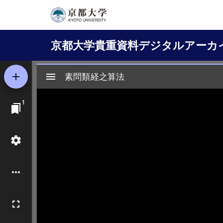
メ
イ
Main
ン
京都大学貴重資料デジタルアーカ
コ
navigation
ン
テ
ン
ツ
に
移
動