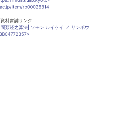
.ac.jp/item/rb00028814
原資料書誌リンク
問類経之算法||ソモン ルイケイ ノ サンポウ
BB04772357>