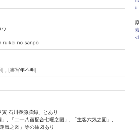
u
ポウ
素
<
ikei no sanpō
] , [書写年不明]
甲寅 石川養源謄録」とあり
」, 「二十八宿配合七曜之圖」, 「主客六気之図」,
政運気之図」等の挿図あり
み込み紙一葉あり