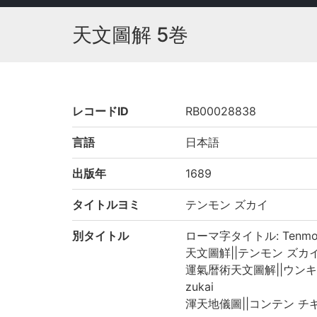
天文圖解 5巻
レコードID
RB00028838
言語
日本語
出版年
1689
タイトルヨミ
テンモン ズカイ
別タイトル
ローマ字タイトル: Tenmon
天文圖觧||テンモン ズカイ||T
運氣暦術天文圖解||ウンキ レキ
zukai
渾天地儀圖||コンテン チギズ||