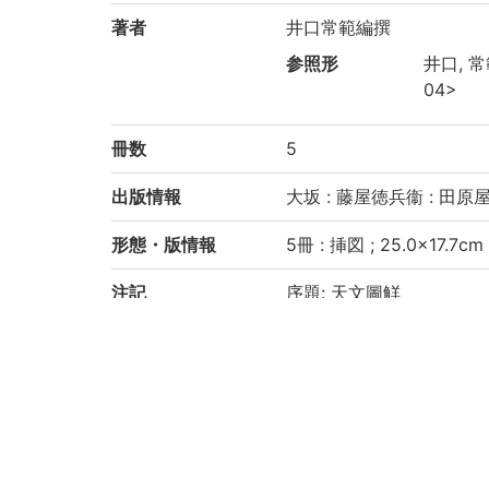
著者
井口常範編撰
参照形
井口, 常範
04>
冊数
5
出版情報
大坂 : 藤屋徳兵衞 : 田原屋平
形態・版情報
5冊 : 挿図 ; 25.0×17.7cm
注記
序題: 天文圖觧
題簽書名: 運氣暦術天文圖
見返しに「日月盈呉 書林
刊記に「圖所 梅華堂義雪
巻之1の序に「元禄元戊辰
巻之5に「渾天地儀圖」を
巻之1: 3, 2, 6, 21丁, 巻之
汚損あり