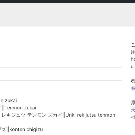
h
u
巻
 zukai
enmon zukai
天
ジュツ テンモン ズカイ||Unki rekijutsu tenmon
<
Konten chigizu