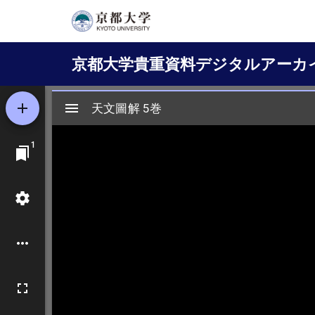
メ
イ
Main
ン
京都大学貴重資料デジタルアーカ
コ
navigation
ン
テ
ン
ツ
に
移
動