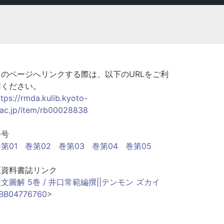
このページへリンクする際は、以下のURLをご利
用ください。
ttps://rmda.kulib.kyoto-
.ac.jp/item/rb00028838
巻号
第01
巻第02
巻第03
巻第04
巻第05
原資料書誌リンク
文圖解 5巻 / 井口常範編撰||テンモン ズカイ
BB04776760>