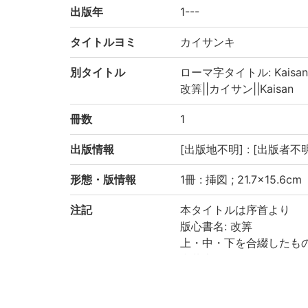
出版年
1---
タイトルヨミ
カイサンキ
別タイトル
ローマ字タイトル: Kaisan
改筭||カイサン||Kaisan
冊数
1
出版情報
[出版地不明] : [出版者不明
形態・版情報
1冊 : 挿図 ; 21.7×15.6cm
注記
本タイトルは序首より
版心書名: 改筭
上・中・下を合綴したも
和装本
破損, 汚損, 虫損あり
京都大学数学教室貴重書ラ