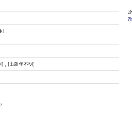
改
ki
] , [出版年不明]
の
イブラリよりデータ移行(2019)