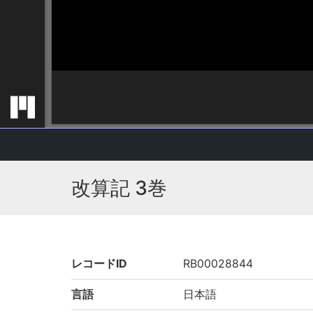
改算記 3巻
レコードID
RB00028844
言語
日本語