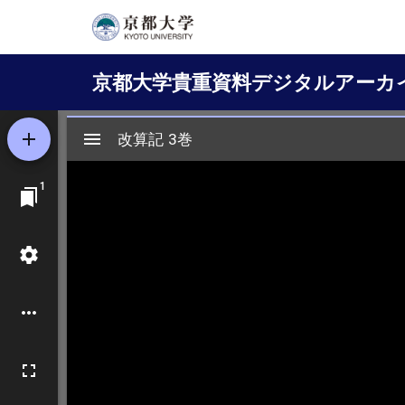
メ
イ
Main
ン
京都大学貴重資料デジタルアーカ
コ
navigation
ン
テ
ン
ツ
に
移
動