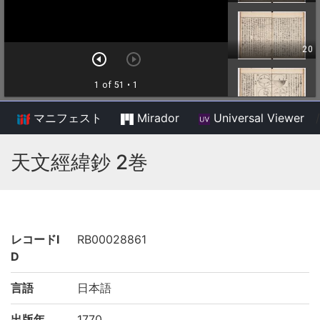
マニフェスト
Mirador
Universal Viewer
/
天文經緯鈔 2巻
レコードI
RB00028861
D
言語
日本語
出版年
1770