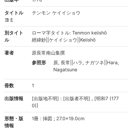
タイトル
テンモン ケイイショウ
ヨミ
別タイト
ローマ字タイトル: Tenmon keiishō
ル
經緯鈔||ケイイショウ||Keiishō
著者
原長常南山集撰
参照形
原, 長常||ハラ, ナガツネ||Hara,
Nagatsune
冊数
1
出版情報
[出版地不明] : [出版者不明] , [明和7 (177
0)]
形態・版
1冊 : 挿図 ; 27.0×19.0cm
情報