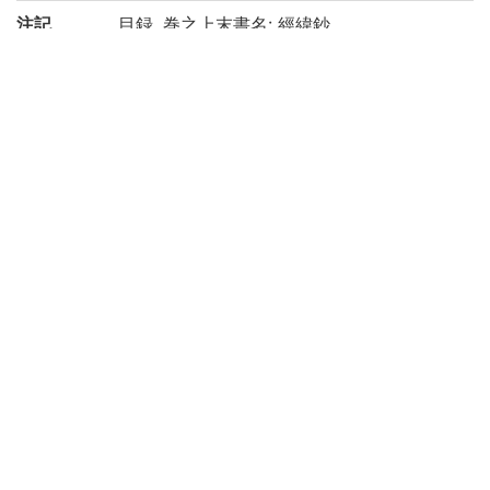
注記
目録, 巻之上末書名: 經緯鈔
出版年は序の「明和七年庚寅之春 原長常南
山序」による
跋: 明和庚寅夏六月 金次厚
巻之上-下の合綴
巻之上: [1], 22, [1]丁, 巻之下: 23丁
虫損, 汚損, 表紙破損大
京都大学数学教室貴重書ライブラリよりデ
ータ移行(2019)
請求記号
和/て/028
登録番号
165487
リストNO
668
権利関係