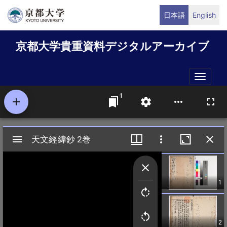
メ
日本語
English
イ
ン
京都大学貴重資料デジタルアーカイブ
コ
ン
テ
Toggle
ン
naviga
ツ
に
移
動