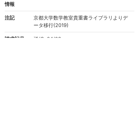
情報
注記
京都大学数学教室貴重書ライブラリよりデ
ータ移行(2019)
請求記号
洋/Ca04/03
登録番号
85037318
リストNO
1015
権利関係
二次利用
https://www.math.kyoto-u.ac.jp/ja/node/
方法
3943
所蔵
京都大学理学研究科数学教室 Department