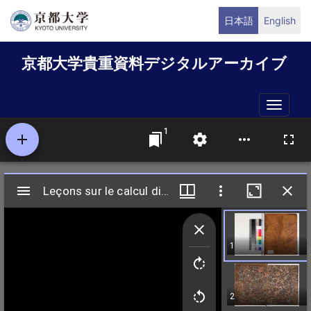
メ
日本語
English
イ
ン
京都大学貴重資料デジタルアーカイブ
コ
ン
テ
Toggle
ン
naviga
ツ
に
移
動