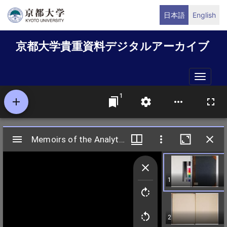
メ
日本語
English
イ
ン
京都大学貴重資料デジタルアーカイブ
コ
ン
テ
Toggle
ン
naviga
ツ
に
移
動