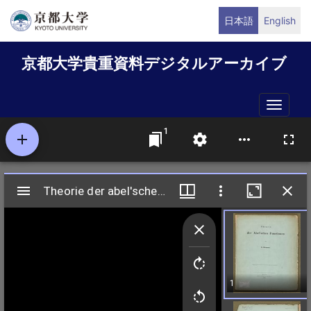
メ
日本語
English
イ
ン
京都大学貴重資料デジタルアーカイブ
コ
ン
テ
Toggle
ン
naviga
ツ
に
移
動