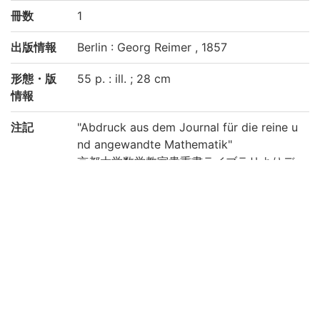
冊数
1
出版情報
Berlin : Georg Reimer , 1857
形態・版
55 p. : ill. ; 28 cm
情報
注記
"Abdruck aus dem Journal für die reine u
nd angewandte Mathematik"
京都大学数学教室貴重書ライブラリよりデ
ータ移行(2019)
請求記号
洋/Ri03/01
登録番号
2908277
リストNO
1047
権利関係