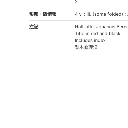
2
形態・版情報
4 v. : ill. (some folded) 
注記
Half title: Johannis Bern
Title in red and black
Includes index
製本修理済
Contents: Tom. 1. 1690-1
em prodierunt : accedunt
4. Anekdota
京都大学数学教室貴重書ラ
請求記号
洋/Be03/01
洋/Be03/02
洋/Be03/03
洋/Be03/04
登録番号
125020
125020A