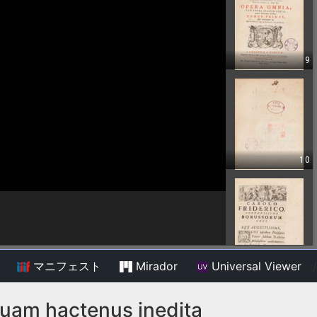
マニフェスト
Mirador
Universal Viewer
/
quam hactenus inedita