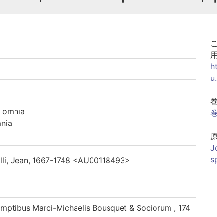
h
u
a omnia
巻
mnia
J
s
lli, Jean, 1667-1748 <AU00118493>
mptibus Marci-Michaelis Bousquet & Sociorum , 174