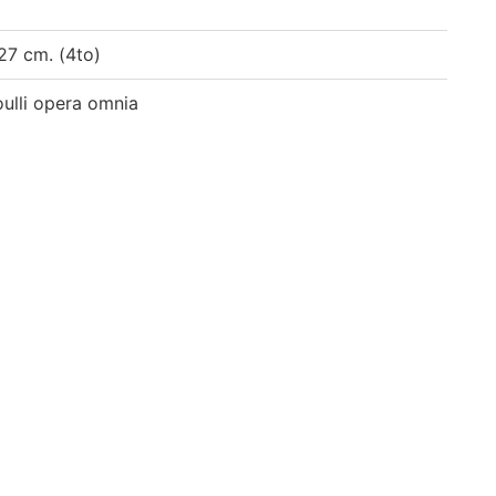
; 27 cm. (4to)
oulli opera omnia
713 -- t. 2. 1714-1726 -- t. 3. 1727 ad hanc usque di
 lectiones mathematicæ de calculo integralium -- t.
イブラリよりデータ移行(2019)