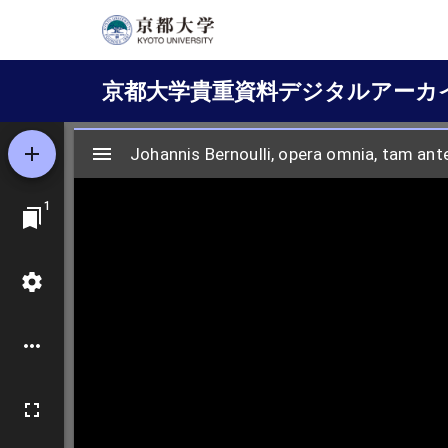
メ
イ
Main
ン
京都大学貴重資料デジタルアーカ
コ
navigation
ン
テ
ン
ツ
に
移
動