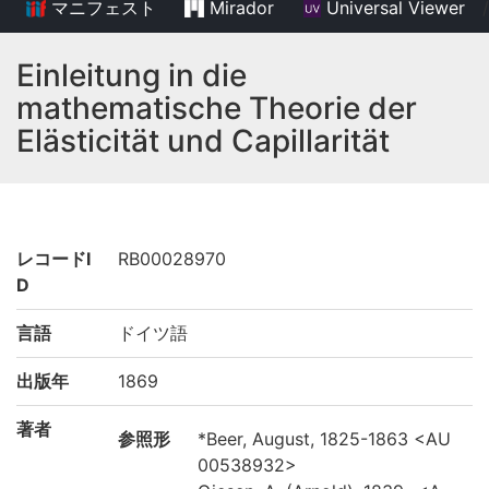
マニフェスト
Mirador
Universal Viewer
/
Einleitung in die
mathematische Theorie der
Elästicität und Capillarität
レコードI
RB00028970
D
言語
ドイツ語
出版年
1869
著者
参照形
*Beer, August, 1825-1863 <AU
00538932>