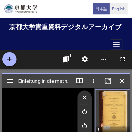
メ
日本語
English
イ
ン
京都大学貴重資料デジタルアーカイブ
コ
ン
テ
Toggle
ン
naviga
ツ
に
移
動