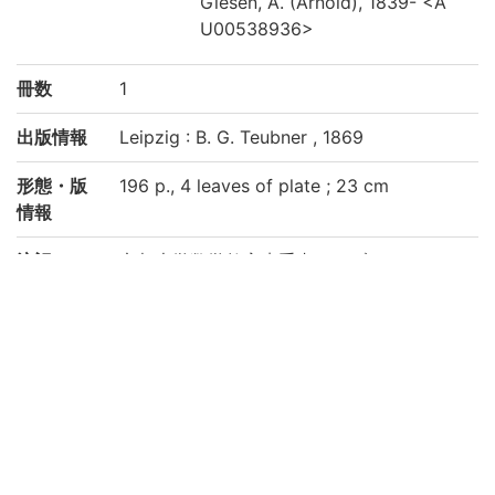
Giesen, A. (Arnold), 1839- <A
U00538936>
冊数
1
出版情報
Leipzig : B. G. Teubner , 1869
形態・版
196 p., 4 leaves of plate ; 23 cm
情報
注記
京都大学数学教室貴重書ライブラリよりデ
ータ移行(2019)
請求記号
洋/Be01/01
登録番号
283425
リストNO
1121
権利関係