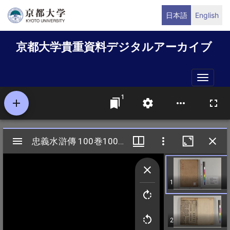
メ
日本語
English
イ
ン
京都大学貴重資料デジタルアーカイブ
コ
ン
テ
Toggle
ン
naviga
ツ
に
移
動