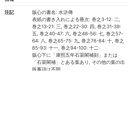
注記
版心の書名: 水滸傳
表紙の書き入れによる冊次: 巻之3-12: 二,
巻之13-21: 三, 巻之22-30: 四, 巻之31-39:
五, 巻之40-47: 六, 巻之48-56: 七, 巻之57-
64: 八, 巻之65-75: 九, 巻之76-84: 十, 巻之
85-93: 十一, 巻之94-100: 十二
版心下に「康熙五年石渠閣補刻」または
「石渠閣補」とある葉あり, その他の葉の出
版事項は不明
左右双辺有界12行24字
白口単黒魚尾
巻3首の内匡郭: 19.9×13.0cm
康熙六針眼訂, 竹紙
帙入, 「李卓吾先生批點忠義水滸傳 10回 (存
2回)」([林九兵衞], [享保13 [1728]])<BB29
132809>と同帙 (2帙12冊)
天地裁断あり