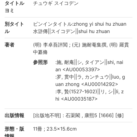
タイトル
チュウギ スイコデン
ヨミ
別タイト
ピンインタイトル:zhong yi shui hu zhuan
ル
水滸傳||スイコデン||shui hu zhuan
著者
(明) 李卓吾評閲 ; (元) 施耐菴集撰, (明) 羅貫
中纂脩
参照形
:施, 耐庵||シ, タイアン||shi, nai
an <AU00053397>
:罗, 贯中||ラ, カンチュウ||luo, g
uan zhong <AU00014292>
:李, 贄(1527-1602)||リ, シ||li, z
hi <AU00035187>
出版情報
[出版地不明] : 石渠閣 , 康熙5 [1666] [修]
形態・版
11冊 ; 23.5×15.6cm
情報