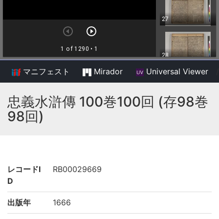
マニフェスト
Mirador
Universal Viewer
/
忠義水滸傳 100巻100回 (存98巻
98回)
レコードI
RB00029669
D
出版年
1666