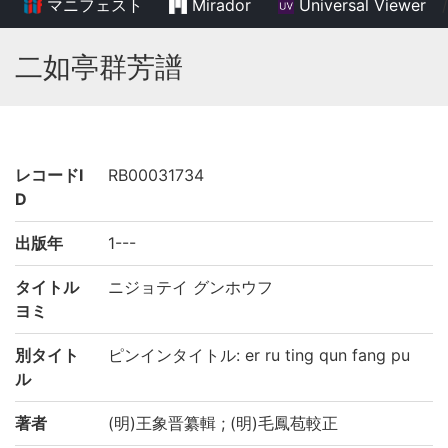
マニフェスト
Mirador
Universal Viewer
/
二如亭群芳譜
レコードI
RB00031734
D
出版年
1---
タイトル
ニジョテイ グンホウフ
ヨミ
別タイト
ピンインタイトル: er ru ting qun fang pu
ル
著者
(明)王象晋纂輯 ; (明)毛鳳苞較正