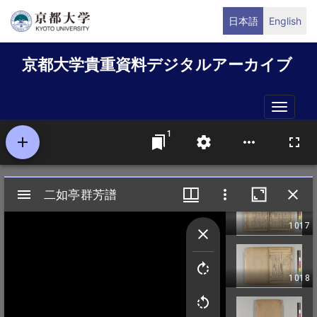
メ
日本語
English
イ
ン
京都大学貴重資料デジタルアーカイブ
コ
ン
テ
Toggle
ン
naviga
ツ
に
移
動