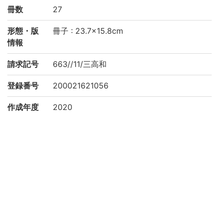
冊数
27
形態・版
冊子 : 23.7×15.8cm
情報
請求記号
663//11/三高和
登録番号
200021621056
作成年度
2020
権利関係
二次利用
https://rmda.kulib.kyoto-u.ac.jp/reuse
方法
所蔵
京都大学吉田南総合図書館 Yoshida-South