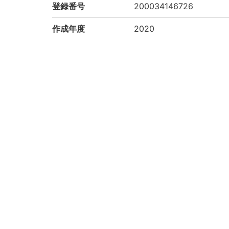
登録番号
200034146726
作成年度
2020
権利関係
二次利用方法
https://rmda.kulib.kyoto
所蔵
京都大学経済学研究科 Graduate
コレクション
経済学研究科所蔵
京都大学貴重資料デジタルアーカイブ