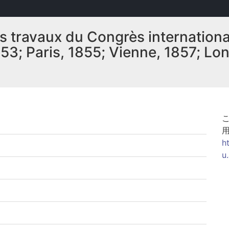
travaux du Congrès international
853; Paris, 1855; Vienne, 1857; Lon
h
u