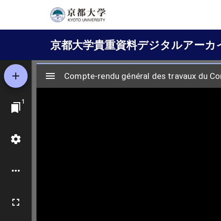
メ
イ
Main
ン
京都大学貴重資料デジタルアーカ
コ
navigation
ン
テ
ン
ツ
に
移
動