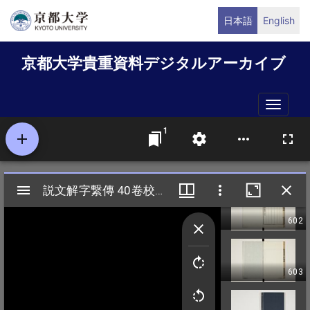
メ
日本語
English
イ
ン
京都大学貴重資料デジタルアーカイブ
コ
ン
テ
Toggle
ン
naviga
ツ
に
移
動