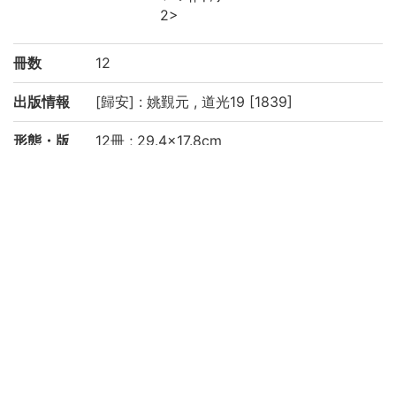
2>
冊数
12
出版情報
[歸安] : 姚覲元 , 道光19 [1839]
形態・版
12冊 ; 29.4×17.8cm
情報
注記
標題は卷第33-35の尾題による
敘の書名: 重刊影宋本説文繋傳
封面題: 説文解字/徐氏繋傳/四十巻
封面裏に「道光十九秊依/景宋鈔本重彫」と
あり
左右双辺有界7行不定字注文双行, 単魚尾
線装, 帙入
朱墨の書入れあり
1印記あり