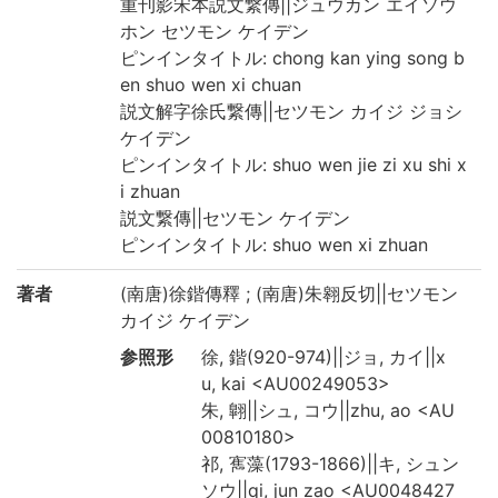
重刊影宋本説文繋傳||ジュウカン エイソウ
ホン セツモン ケイデン
ピンインタイトル: chong kan ying song b
en shuo wen xi chuan
説文解字徐氏繋傳||セツモン カイジ ジョシ
ケイデン
ピンインタイトル: shuo wen jie zi xu shi x
i zhuan
説文繋傳||セツモン ケイデン
ピンインタイトル: shuo wen xi zhuan
著者
(南唐)徐鍇傳釋 ; (南唐)朱翱反切||セツモン
カイジ ケイデン
参照形
徐, 鍇(920-974)||ジョ, カイ||x
u, kai <AU00249053>
朱, 翺||シュ, コウ||zhu, ao <AU
00810180>
祁, 寯藻(1793-1866)||キ, シュン
ソウ||qi, jun zao <AU0048427