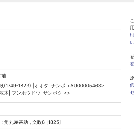
h
u
巻
木補
假
畝(1749-1823)||オオタ, ナンポ <AU00005463>
セ
 散木||ブンホウドウ, サンボク <>
 角丸屋甚助 , 文政8 [1825]