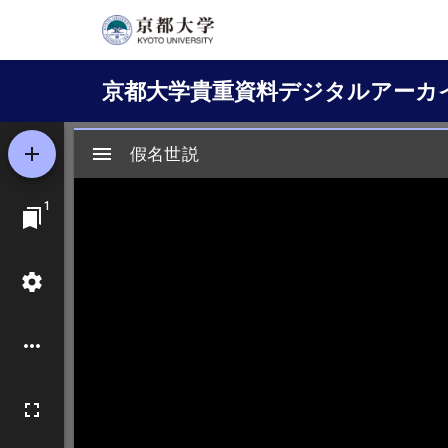
メ
イ
Main
ン
京都大学貴重資料デジタルアーカ
コ
navigation
ン
テ
ン
ツ
に
移
動