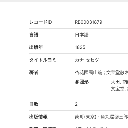
レコードID
RB00031879
言語
日本語
出版年
1825
タイトルヨミ
カナ セセツ
著者
杏花園蜀山編 ; 文宝堂散
参照形
大田, 南
文宝堂,
冊数
2
出版情報
麹町(東京) : 角丸屋徳三郎 :