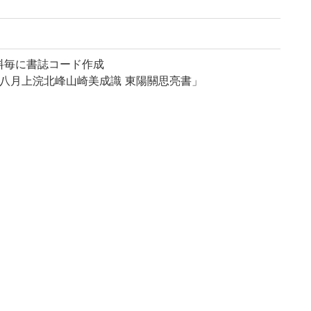
料毎に書誌コード作成
閏八月上浣北峰山崎美成識 東陽關思亮書」
著述目録」
春發兌 東都書肆」
野屋惣八」
語の歴史的典籍の国際共同研究ネットワーク構築計画」