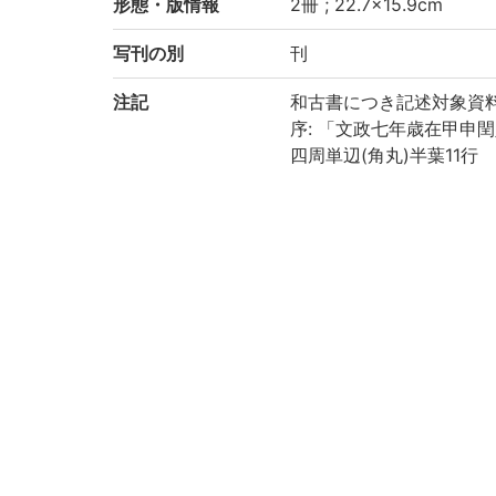
形態・版情報
2冊 ; 22.7×15.9cm
写刊の別
刊
注記
和古書につき記述対象資
序: 「文政七年歳在甲申
四周単辺(角丸)半葉11行
巻末: 「杏花園蜀山先生
刊記: 「文政八乙酉年孟
印記: 「長嶋町五丁目大
和装, 帙入
国文学研究資料館「日本
により電子化(令和2年度)
請求記号
4-20/カ/4
登録番号
30036
30036A
作成年度
2020