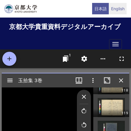
メ
日本語
English
イ
ン
京都大学貴重資料デジタルアーカイブ
コ
ン
テ
Toggle
ン
naviga
ツ
に
移
動