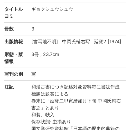
タイトル
ギョクシュウシュウ
ヨミ
冊数
3
出版情報
[書写地不明] : 中岡氏輔右写 , 延寳2 [1674]
形態・版
3冊 ; 23.7cm
情報
写刊の別
写
注記
和漢古書につき記述対象資料毎に書誌作成
標題は題簽による
巻末に「延寳二甲寅暦如月下旬 中岡氏輔右
書之」とあり
和装、帙入
保存状態: 虫損あり
国文学研究資料館「日本語の歴史的典籍の