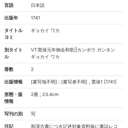
言語
日本語
出版年
1741
タイトル
ギョカイ ワカ
ヨミ
別タイト
VT:寛保元年御会和歌||カンポウ ガンネン
ル
ギョカイ ワカ
冊数
2
出版情報
[書写地不明] : [書写者不明] , 寛保1 [1741]
形態・版
2冊 ; 23.4cm
情報
写刊の別
写
注記
和漢古書につき記述対象資料毎に書誌レコ