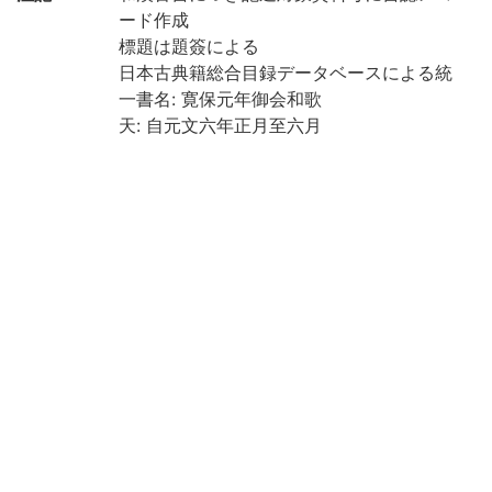
ード作成
標題は題簽による
日本古典籍総合目録データベースによる統
一書名: 寛保元年御会和歌
天: 自元文六年正月至六月
地: 自寛保元年七月至十二月
和装, 帙入
保存状態: 虫損あり
国文学研究資料館「日本語の歴史的典籍の
国際共同研究ネットワーク構築計画」によ
り電子化(令和2年度)
請求記号
4-23/カ/6
登録番号
32681
32681A
作成年度
2020