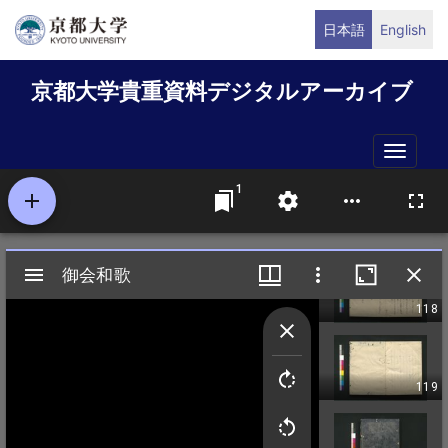
メ
日本語
English
イ
ン
京都大学貴重資料デジタルアーカイブ
コ
ン
テ
Toggle
ン
naviga
ツ
に
移
動