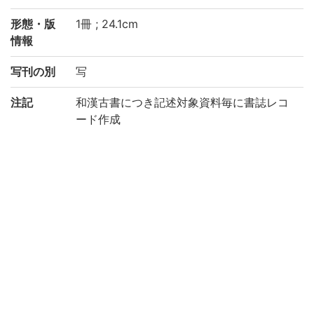
形態・版
1冊 ; 24.1cm
情報
写刊の別
写
注記
和漢古書につき記述対象資料毎に書誌レコ
ード作成
題簽の書名: 「以祢み草 はいかゐ問答 全」
責任表示は巻頭による。「い祢み草 尾張 源
常榮作」
書写年は本文(3丁目表)より
和装, 帙入
印記: 「長嶋町五丁目/大野屋惣八」, 「大惣
かし本」, 「書林/尾州名古屋/伊勢屋忠兵衛/
本町三丁目」
保存状態: 虫損あり
国文学研究資料館「日本語の歴史的典籍の
国際共同研究ネットワーク構築計画」によ