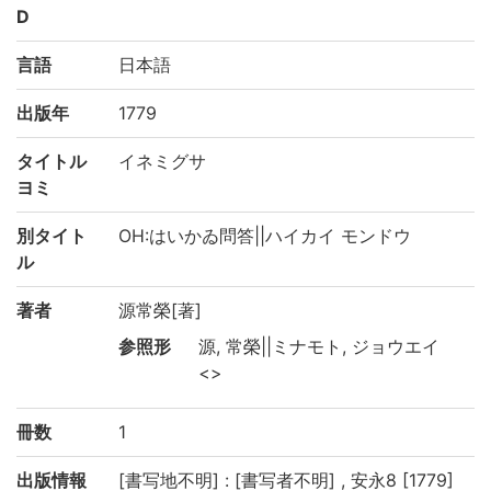
D
言語
日本語
出版年
1779
タイトル
イネミグサ
ヨミ
別タイト
OH:はいかゐ問答||ハイカイ モンドウ
ル
著者
源常榮[著]
参照形
源, 常榮||ミナモト, ジョウエイ
<>
冊数
1
出版情報
[書写地不明] : [書写者不明] , 安永8 [1779]