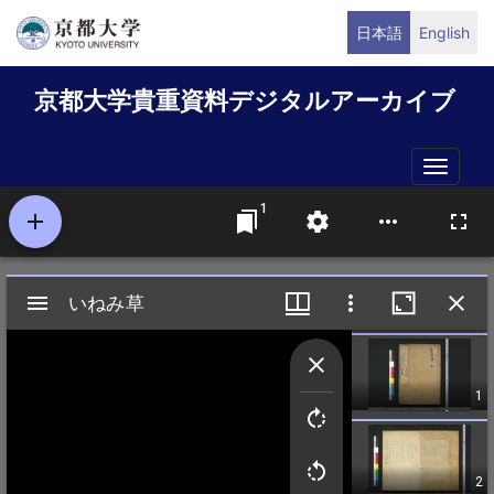
メ
日本語
English
イ
ン
京都大学貴重資料デジタルアーカイブ
コ
ン
テ
Toggle
ン
naviga
ツ
に
移
動