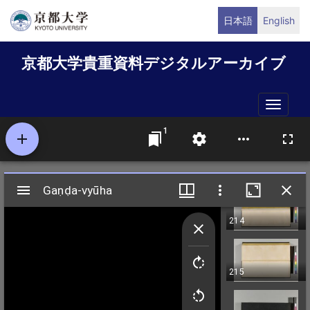
メ
日本語
English
イ
ン
京都大学貴重資料デジタルアーカイブ
コ
ン
テ
Toggle
ン
naviga
ツ
に
移
動