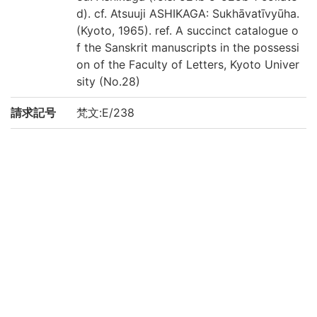
d). cf. Atsuuji ASHIKAGA: Sukhāvatīvyūha.
(Kyoto, 1965). ref. A succinct catalogue o
f the Sanskrit manuscripts in the possessi
on of the Faculty of Letters, Kyoto Univer
sity (No.28)
請求記号
梵文:E/238
登録番号
2252670-76
作成年度
2021
権利関係
二次利用
https://www.bun.kyoto-u.ac.jp/lib/
方法
所蔵
京都大学文学研究科 Graduate School of L