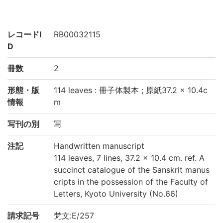
レコードI
RB00032115
D
冊数
2
形態・版
114 leaves : 冊子体製本 ; 原紙37.2 × 10.4c
情報
m
写刊の別
写
注記
Handwritten manuscript
114 leaves, 7 lines, 37.2 × 10.4 cm. ref. A
succinct catalogue of the Sanskrit manus
cripts in the possession of the Faculty of
Letters, Kyoto University (No.66)
請求記号
梵文:E/257