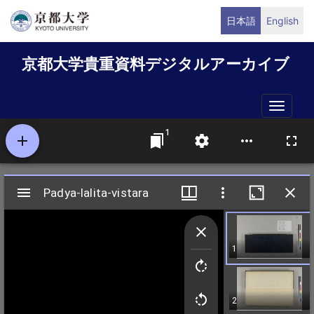
メ
日本語
English
イ
ン
京都大学貴重資料デジタルアーカイブ
コ
ン
テ
Toggle
ン
naviga
ツ
に
移
動