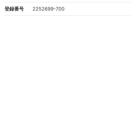
登録番号
2252699-700
作成年度
2021
権利関係
二次利用
https://www.bun.kyoto-u.ac.jp/lib/
方法
所蔵
京都大学文学研究科 Graduate School of L
etters, Kyoto University
コレクシ
文学研究科所蔵
ョン
このページへリンクする際は、以下のURLをご利用くださ
い。
https://rmda.kulib.kyoto-u.ac.jp/item/rb00032115