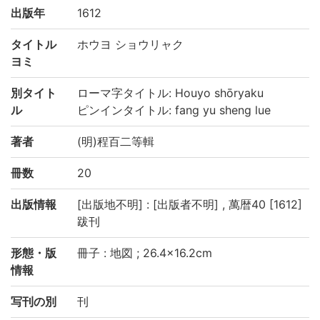
出版年
1612
タイトル
ホウヨ ショウリャク
ヨミ
別タイト
ローマ字タイトル: Houyo shōryaku
ル
ピンインタイトル: fang yu sheng lue
著者
(明)程百二等輯
冊数
20
出版情報
[出版地不明] : [出版者不明] , 萬暦40 [1612]
跋刊
形態・版
冊子 : 地図 ; 26.4×16.2cm
情報
写刊の別
刊