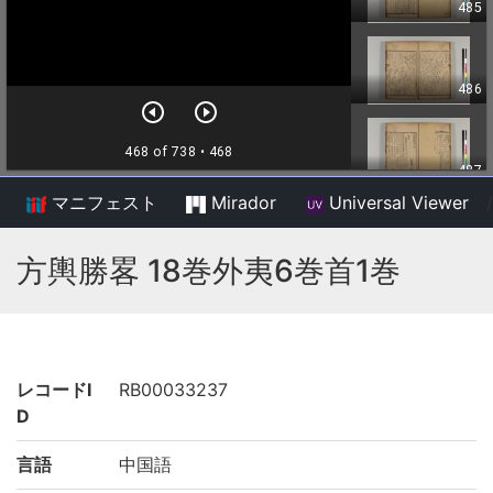
マニフェスト
Mirador
Universal Viewer
/
方輿勝畧 18巻外夷6巻首1巻
レコードI
RB00033237
D
言語
中国語