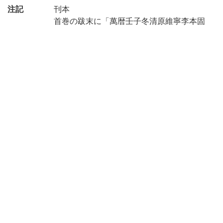
注記
刊本
首巻の跋末に「萬暦壬子冬清原維寧李本固
跋」とあり
四周双辺有界10行20字注文双行、白口単魚
尾 内匡郭:19.3×12.8cm
印記:「第三高等学校圖書印」
分類: 史部-地理類-總志之屬
請求記号
三高貴重書(和):533//57/三高和
作成年度
2021
権利関係
二次利用
https://rmda.kulib.kyoto-u.ac.jp/reuse
方法