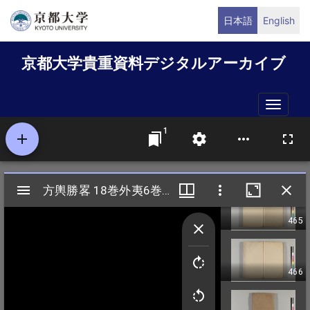
メ
日本語
English
イ
ン
京都大学貴重資料デジタルアーカイブ
コ
ン
テ
Toggle
ン
naviga
ツ
に
移
動