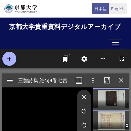
メ
日本語
English
イ
ン
京都大学貴重資料デジタルアーカイブ
コ
ン
テ
Toggle
ン
naviga
ツ
に
移
動