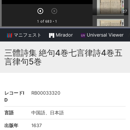
マニフェスト
Mirador
Universal Viewer
/
三體詩集 絶句4巻七言律詩4巻五
言律句5巻
レコードI
RB00033320
D
言語
中国語、日本語
出版年
1637