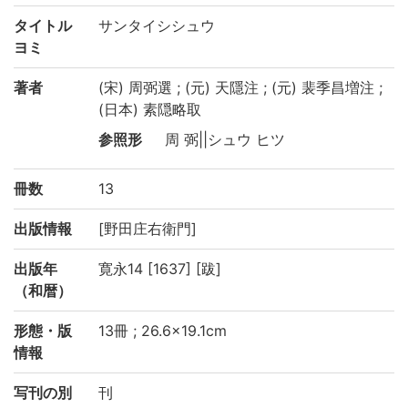
タイトル
サンタイシシュウ
ヨミ
著者
(宋) 周弼選 ; (元) 天隱注 ; (元) 裴季昌増注 ;
(日本) 素隠略取
参照形
周 弼||シュウ ヒツ
冊数
13
出版情報
[野田庄右衛門]
出版年
寛永14 [1637] [跋]
（和暦）
形態・版
13冊 ; 26.6×19.1cm
情報
写刊の別
刊