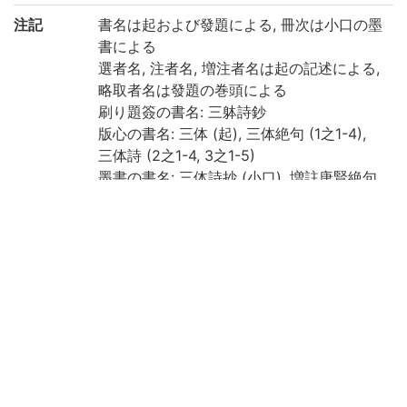
注記
書名は起および發題による, 冊次は小口の墨
書による
選者名, 注者名, 増注者名は起の記述による,
略取者名は發題の巻頭による
刷り題簽の書名: 三躰詩鈔
版心の書名: 三体 (起), 三体絶句 (1之1-4),
三体詩 (2之1-4, 3之1-5)
墨書の書名: 三体詩抄 (小口), 増註唐賢絶句
三體詩法四巻他二篇 (帙題簽)
1之1の前付に三體詩集起, 三體詩集之發題,
三體家法序 (李昌自序) あり
2之4の巻末に「素隠鈔/于時元和八 [1622]
年壬戌仲夏丙申朔/草于湘南紫陽山下」とあ
り
3之5の後付に [跋] (寛永14年) あり, [跋] の
巻尾に「野田庄右衛門」とあり
四周双辺無界
原文は訓点送り仮名付漢文, 鈔文は漢字仮名