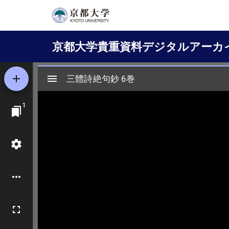
メ
イ
Main
ン
京都大学貴重資料デジタルアーカ
コ
navigation
ン
テ
ン
ツ
に
移
動