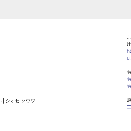
h
u
巻
巻
和||シオセ ソウワ