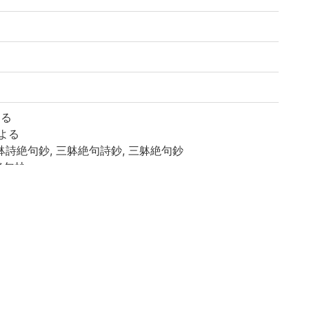
よる
による
三躰詩絶句鈔, 三躰絶句詩鈔, 三躰絶句鈔
絶句抄
鈔
第6) あり
屋町村上平樂寺」とあり
注文双行
れあり
田中新墾田/松坂藏書印」「松坂氏」「烟霞活」