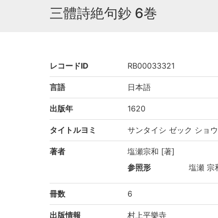
三體詩絶句鈔 6巻
レコードID
RB00033321
言語
日本語
出版年
1620
タイトルヨミ
サンタイシ ゼック ショウ
著者
塩瀬宗和 [著]
参照形
塩瀬 宗
冊数
6
出版情報
村上平樂寺