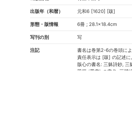
出版年（和暦）
元和6 [1620] [跋]
形態・版情報
6冊 ; 28.1×18.4cm
写刊の別
写
注記
書名は巻第2-6の巻頭に
責任表示は [跋] の記述
版心の書名: 三躰詩鈔, 
題簽 (墨書) の書名: 三體
小口 (墨書) の書名: 絶句
巻第6の後付に [跋] (元和
[跋] の巻尾に「二條玉
四周双辺無界12行22字
和装, 帙入
朱筆, 墨筆による書き入
印記: 「三河國八名郡/
保存状態: 虫損あり