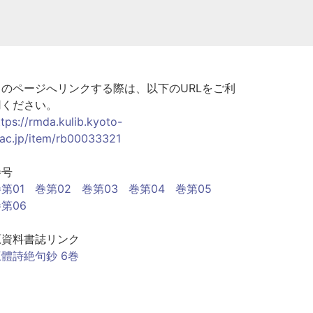
このページへリンクする際は、以下のURLをご利
用ください。
ttps://rmda.kulib.kyoto-
.ac.jp/item/rb00033321
巻号
第01
巻第02
巻第03
巻第04
巻第05
第06
原資料書誌リンク
三體詩絶句鈔 6巻