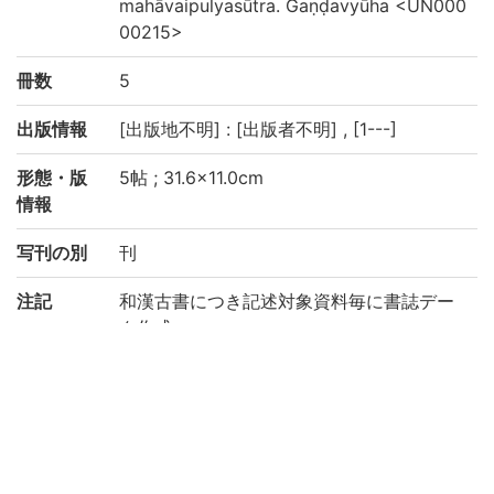
mahāvaipulyasūtra. Gaṇḍavyūha <UN000
00215>
冊数
5
出版情報
[出版地不明] : [出版者不明] , [1---]
形態・版
5帖 ; 31.6×11.0cm
情報
写刊の別
刊
注記
和漢古書につき記述対象資料毎に書誌デー
タ作成
本タイトルは目録作成者による
本文は西夏文字
存1-5巻
折本, 箱入り(35.3×16.0×7.6cm)
請求記号
東洋史:CXIII/S/17/貴重