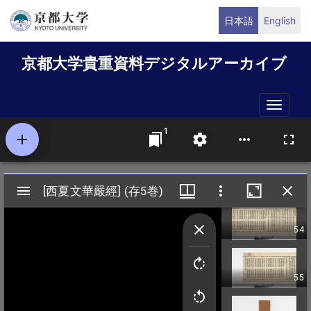
メ
日本語
English
イ
ン
京都大学貴重資料デジタルアーカイブ
コ
ン
テ
Toggle
ン
naviga
ツ
に
移
動