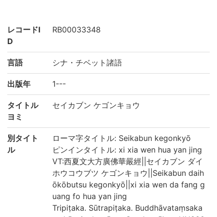
レコードI
RB00033348
D
言語
シナ・チベット諸語
出版年
1---
タイトル
セイカブン ケゴンキョウ
ヨミ
別タイト
ローマ字タイトル: Seikabun kegonkyō
ル
ピンインタイトル: xi xia wen hua yan jing
VT:西夏文大方廣佛華嚴經||セイカブン ダイ
ホウコウブツ ケゴンキョウ||Seikabun daih
ōkōbutsu kegonkyō||xi xia wen da fang g
uang fo hua yan jing
Tripiṭaka. Sūtrapiṭaka. Buddhāvataṃsaka