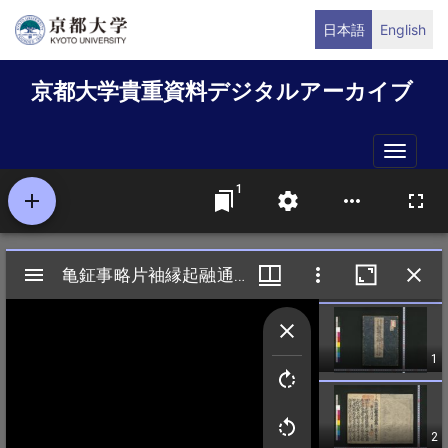
メ
日本語
English
イ
ン
京都大学貴重資料デジタルアーカイブ
コ
ン
テ
Toggle
ン
naviga
ツ
に
移
動