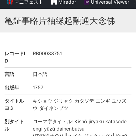
マニフェスト
Mirador
Universal Viewer
/
亀鉦事略片袖縁起融通大念佛
レコードI
RB00033751
D
言語
日本語
出版年
1757
タイトル
キショウ ジリャク カタソデ エンギ ユウズ
ヨミ
ウ ダイネンブツ
別タイト
ローマ字タイトル: Kishō jiryaku katasode
ル
engi yūzū dainenbutsu
VT:融通大念仏||ユズウ ダイネンブツ||Yuzū