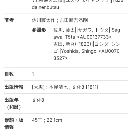
dainenbutsu
著者
佐川藤太作 ; 吉田新吾添削
参照形
佐川, 藤太||サガワ, トウタ||Sag
awa, Tōta <AU00137733>
吉田, 新吾(-1823)||ヨシダ, シン
ゴ||Yoshida, Shingo <AU0070
8527>
冊数
1
出版情報
[大坂] : 本屋清七 , 文化8 [1811]
出版年
文化8
（和暦）
形態・版
45丁 ; 22.1cm
情報