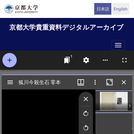
メ
日本語
English
イ
ン
京都大学貴重資料デジタルアーカイブ
コ
ン
テ
Toggle
ン
naviga
ツ
に
移
動