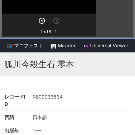
マニフェスト
Mirador
Universal Viewer
/
狐川今殺生石 零本
レコードI
RB00033834
D
言語
日本語
出版年
1---