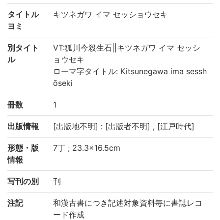
タイトル
キツネガワ イマ セッショウセキ
ヨミ
別タイト
VT:狐川今殺生石||キツネガワ イマ セッシ
ル
ョウセキ
ローマ字タイトル: Kitsunegawa ima sessh
ōseki
冊数
1
出版情報
[出版地不明] : [出版者不明] , [江戸時代]
形態・版
7丁 ; 23.3×16.5cm
情報
写刊の別
刊
注記
和漢古書につき記述対象資料毎に書誌レコ
ード作成