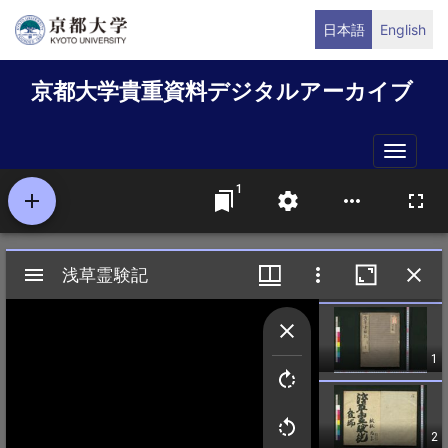
メ
日本語
English
イ
ン
京都大学貴重資料デジタルアーカイブ
コ
ン
テ
Toggle
ン
naviga
ツ
に
移
動