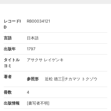
レコードI
RB00034121
D
言語
日本語
出版年
1797
タイトル
アサクサ レイゲンキ
ヨミ
著者
参照形
近松 徳三||チカマツ トクゾウ
冊数
4
出版情報
[書写者不明]