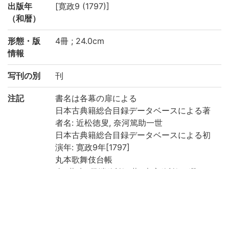
出版年
[寛政9 (1797)]
（和暦）
形態・版
4冊 ; 24.0cm
情報
写刊の別
刊
注記
書名は各幕の扉による
日本古典籍総合目録データベースによる著
者名: 近松徳叟, 奈河篤助一世
日本古典籍総合目録データベースによる初
演年: 寛政9年[1797]
丸本歌舞伎台帳
全7幕 (1: 發端/紙數9葉, 大序/紙數31綴 2:
二ツ目/帋員63帖 3: 三ツ目/紙數35帳, 四ツ
目/墨附32梃 4: 五ツ目/墨附16丁, 六ツ目/墨
附38帖, 七ツ目大切/紙數五丁)
各幕頭に替名付き