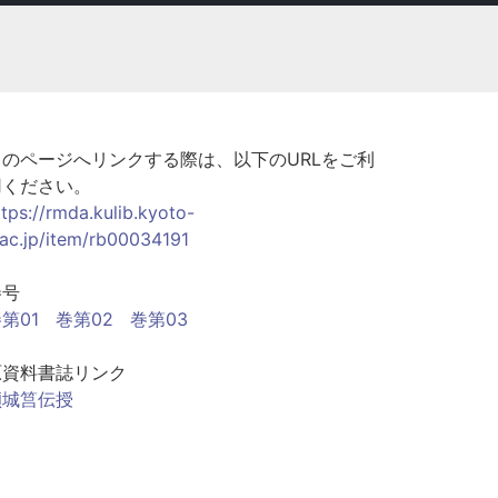
このページへリンクする際は、以下のURLをご利
用ください。
ttps://rmda.kulib.kyoto-
.ac.jp/item/rb00034191
巻号
第01
巻第02
巻第03
原資料書誌リンク
傾城筥伝授