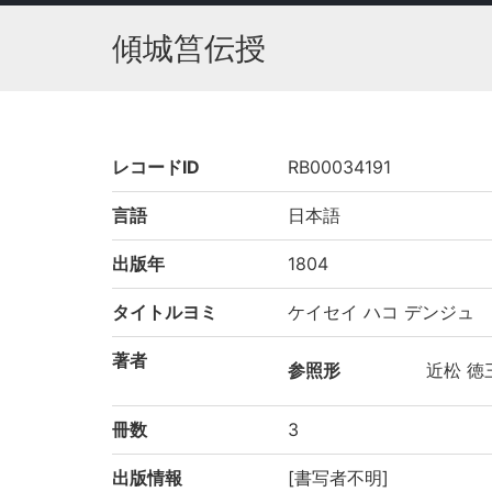
傾城筥伝授
レコードID
RB00034191
言語
日本語
出版年
1804
タイトルヨミ
ケイセイ ハコ デンジュ
著者
参照形
近松 徳
冊数
3
出版情報
[書写者不明]