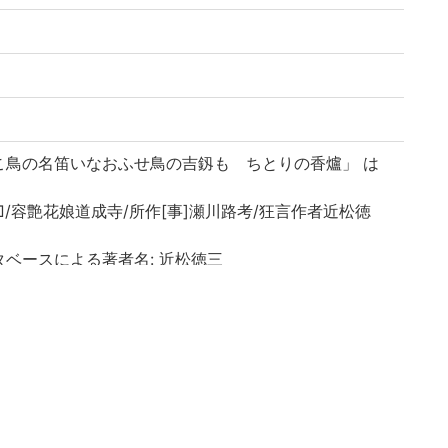
こ鳥の名笛いなおふせ鳥の吉釼もゝちとりの香爐」 は
/容艶花娘道成寺/所作[事]瀬川路考/狂言作者近松徳
ベースによる著者名: 近松徳三
ースによる初演年: 文化元年 [1804]
] ,三ツ目 中: 二ツ目, 四ツ目 下: 五ツ目, 六ツ目, 大切, 容
/伊勢屋太兵衛」