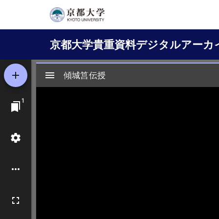
メ
イ
Main
ン
京都大学貴重資料デジタルアーカ
コ
navigation
ン
テ
ン
ツ
に
移
動