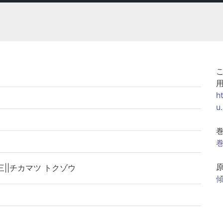
h
u
巻
三||チカマツ トクゾウ