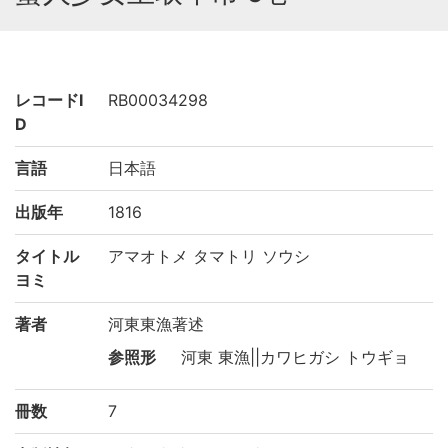
レコードI
RB00034298
D
言語
日本語
出版年
1816
タイトル
アマオトメ タマトリ ソウシ
ヨミ
著者
河東東漁著述
参照形
河東 東漁||カワヒガシ トウギョ
冊数
7