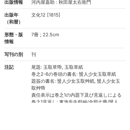
出版情報
河内屋嘉助 : 秋田屋太右衛門
出版年
文化12 [1815]
（和暦）
形態・版
7冊 ; 22.5cm
情報
写刊の別
刊
注記
尾題: 玉取草帋, 玉取草紙
巻之2-6の巻頭の書名: 蜑人少女玉取草紙
題簽の書名: 蜑人少女玉取艸紙, 蜑人少女玉
取艸帋
責任表示は巻之1の内題下及び見返しによる
巻之1見返し: 東漁先生戯編/全部七冊/蜑人
少女玉取艸帋/崇文堂梓/一峯齋馬圎畫
全[141]丁 (巻之1: 21丁, 巻之2上: 15丁, 巻之
2下: 15丁, 巻之3: 17丁, 巻之4: 25丁, 巻之5:
26丁, 巻之6: 22丁)