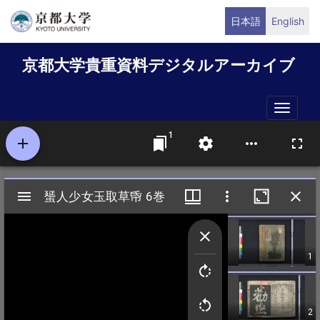
メ
日本語
English
イ
ン
京都大学貴重資料デジタルアーカイブ
コ
ン
テ
Toggle
ン
naviga
ツ
に
移
動