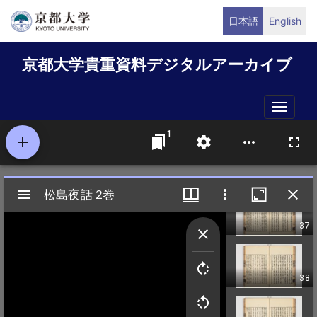
メ
日本語
English
イ
ン
京都大学貴重資料デジタルアーカイブ
コ
ン
テ
Toggle
ン
naviga
ツ
に
移
動