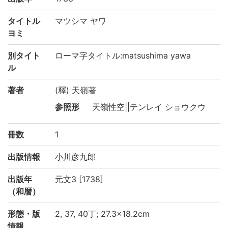
タイトル
マツシマ ヤワ
ヨミ
別タイト
ローマ字タイトル:matsushima yawa
ル
著者
(釋) 天嶺著
参照形
天嶺性空||テンレイ ショウクウ
冊数
1
出版情報
小川彦九郎
出版年
元文3 [1738]
（和暦）
形態・版
2, 37, 40丁; 27.3×18.2cm
情報