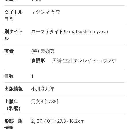
タイトル
マツシマ ヤワ
ヨミ
別タイト
ローマ字タイトル:matsushima yawa
ル
著者
(釋) 天嶺著
参照形
天嶺性空||テンレイ ショウクウ
冊数
1
出版情報
小川彦九郎
出版年
元文3 [1738]
（和暦）
形態・版
2, 37, 40丁; 27.3×18.2cm
情報