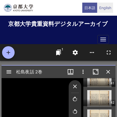
メ
日本語
English
イ
ン
京都大学貴重資料デジタルアーカイブ
コ
ン
テ
Toggle
ン
naviga
ツ
に
移
動