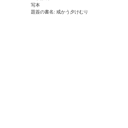
写本
題簽の書名: 戒かう夕けむり
責任表示は「勧謙」の巻末による
奥書に「文化三丙寅年十一月五日写之」と
あり
「大野屋惣八」および匡廓が摺られた料紙
使用
四周単辺無界, 内匡廓: 19.6×14.0cm, 単魚尾
和装
「夕烟」を附す
平仮名交じり文
掲載目録: 京都大学蔵 大惣本目録 第一分冊
: http://hdl.handle.net/2433/204362
大惣本目録記述: 31201 戒傲・勧謙・タ烟
(カイガウ・クワンケン・ユフケムリ) 半1冊
(戒傲・勧謙) 人見桼著 (タ姻) 著者未詳 天
明4 (1784) 成 文化3 (1806) 写 写本 ※墨書
題簽は「戒かう/夕けむり/全」。戒傲・勧