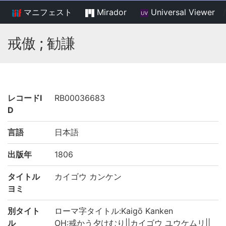
マニフェスト
Mirador
Universal Viewer
/
戒傲 ; 勧謙
レコードI
RB00036683
D
言語
日本語
出版年
1806
タイトル
カイゴウ カンケン
ヨミ
別タイト
ローマ字タイトル:Kaigō Kanken
ル
OH:戒かう夕けむり||カイゴウ ユウケムリ||