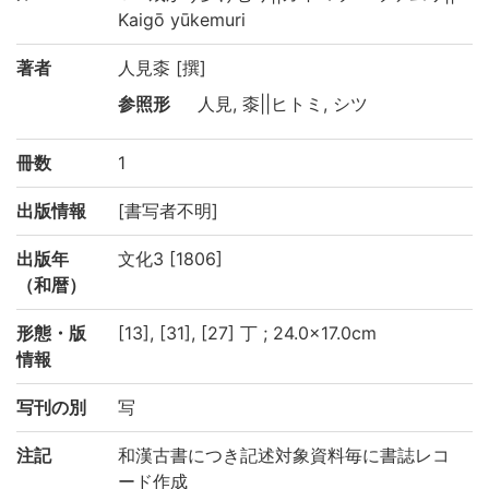
Kaigō yūkemuri
著者
人見桼 [撰]
参照形
人見, 桼||ヒトミ, シツ
冊数
1
出版情報
[書写者不明]
出版年
文化3 [1806]
（和暦）
形態・版
[13], [31], [27] 丁 ; 24.0×17.0cm
情報
写刊の別
写
注記
和漢古書につき記述対象資料毎に書誌レコ
ード作成