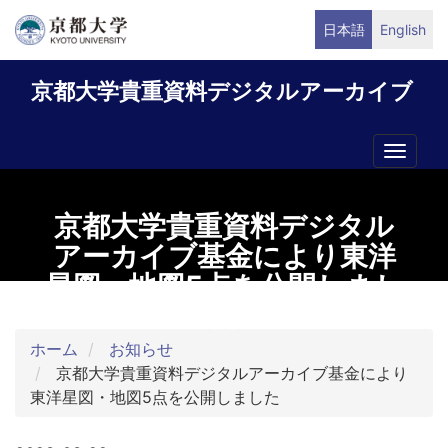
メ
日本語
English
イ
ン
京都大学貴重資料デジタルアーカイブ
コ
ン
テ
Toggle
ン
naviga
ツ
に
京都大学貴重資料デジタル
移
アーカイブ基金により東洋
動
星図・地図5点を公開しまし
た
ホーム
お知らせ
京都大学貴重資料デジタルアーカイブ基金により
東洋星図・地図5点を公開しました