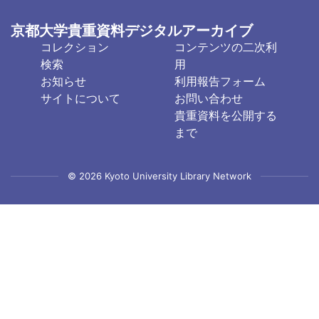
京都大学貴重資料デジタルアーカイブ
フ
フ
コレクション
コンテンツの二次利
ッ
ッ
検索
用
タ
タ
お知らせ
利用報告フォーム
サイトについて
お問い合わせ
ー
ー
貴重資料を公開する
中
右
まで
央
(日)
© 2026 Kyoto University Library Network