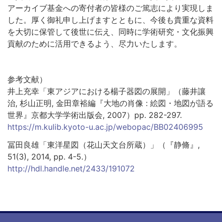
アーカイブ基金への寄付者の皆様のご篤志により実現しま
した。厚く御礼申し上げますとともに、今後も貴重な資料
を大切に保管して後世に伝え、同時に学術研究・文化振興
貢献のために活用できるよう、尽力いたします。
参考文献）
井上充幸「東アジアにおける楊子器図の展開」（藤井讓
治, 杉山正明, 金田章裕編『大地の肖像 : 絵図・地図が語る
世界』京都大学学術出版会, 2007）pp. 282-297.
https://m.kulib.kyoto-u.ac.jp/webopac/BB02406995
冨田良雄「東洋星図（花山天文台所蔵）」（『静脩』,
51(3), 2014, pp. 4-5.）
http://hdl.handle.net/2433/191072