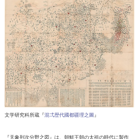
文学研究科所蔵『
混弌歴代國都疆理之圖
』
『天象列次分野之図』は、朝鮮王朝の太祖の時代に製作