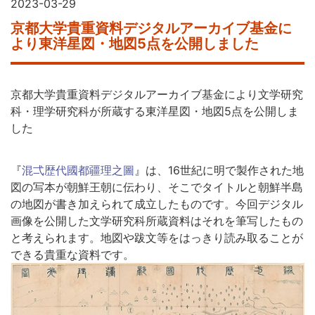
2023-03-29
京都大学貴重資料デジタルアーカイブ基金に
より東洋星図・地図5点を公開しました
京都大学貴重資料デジタルアーカイブ基金により文学研究
科・理学研究科が所蔵する東洋星図・地図5点を公開しま
した
『
混弌歴代國都疆理之圖
』は、16世紀に明で製作された地
図の写本が朝鮮王朝に伝わり、そこでタイトルと朝鮮半島
の地図が書き加えられて成立したものです。今回デジタル
画像を公開した文学研究科所蔵資料はそれを筆写したもの
と考えられます。地図や跋文等をはっきり読み取ることが
できる貴重な資料です。