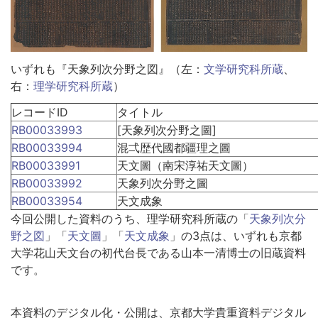
いずれも『天象列次分野之図』（左：
文学研究科所蔵
、
右：
理学研究科所蔵
）
レコードID
タイトル
RB00033993
[天象列次分野之圖]
RB00033994
混弌歴代國都疆理之圖
RB00033991
天文圖（南宋淳祐天文圖）
RB00033992
天象列次分野之圖
RB00033954
天文成象
今回公開した資料のうち、理学研究科所蔵の「
天象列次分
野之図
」「
天文圖
」「
天文成象
」の3点は、いずれも京都
大学花山天文台の初代台長である山本一清博士の旧蔵資料
です。
本資料のデジタル化・公開は、京都大学貴重資料デジタル