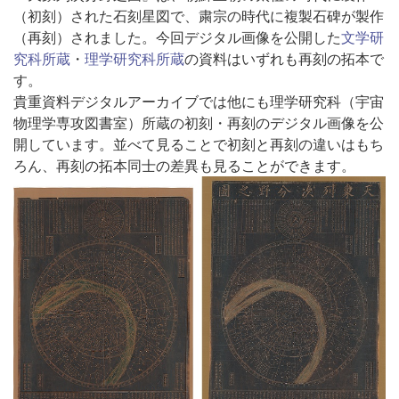
（初刻）された石刻星図で、粛宗の時代に複製石碑が製作
（再刻）されました。今回デジタル画像を公開した
文学研
究科所蔵
・
理学研究科所蔵
の資料はいずれも再刻の拓本で
す。
貴重資料デジタルアーカイブでは他にも理学研究科（宇宙
物理学専攻図書室）所蔵の初刻・再刻のデジタル画像を公
開しています。並べて見ることで初刻と再刻の違いはもち
ろん、再刻の拓本同士の差異も見ることができます。