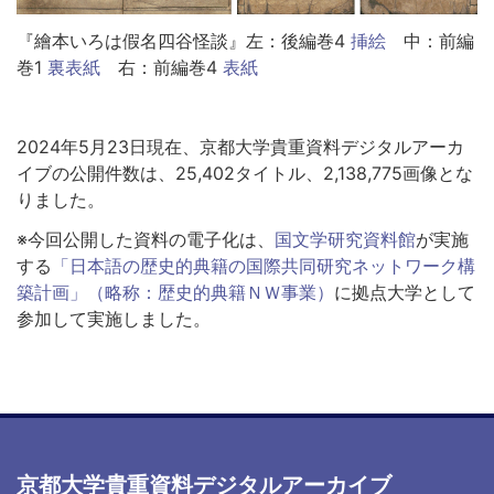
『繪本いろは假名四谷怪談』左：
後編巻
4
挿絵
中：
前編
巻
1
裏表紙
右：前編巻4
表紙
2024年5月23日現在、京都大学貴重資料デジタルアーカ
イブの公開件数は、25,402タイトル、2,138,775画像とな
りました。
※今回公開した資料の電子化は、
国文学研究資料館
が実施
する
「日本語の歴史的典籍の国際共同研究ネットワーク構
築計画」（略称：歴史的典籍ＮＷ事業）
に拠点大学として
参加して実施しました。
京都大学貴重資料デジタルアーカイブ