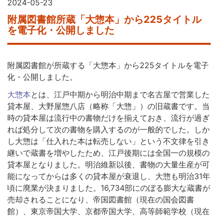
2024-05-23
附属図書館所蔵「大惣本」から225タイトル
を電子化・公開しました
附属図書館が所蔵する「大惣本」から225タイトルを電子
化・公開しました。
大惣本
とは、江戸中期から明治中期まで名古屋で営業した
貸本屋、大野屋惣八店（略称「大惣」）の旧蔵書です。当
時の貸本屋は流行中の書物だけを揃えておき、流行が過ぎ
れば処分して次の書物を購入するのが一般的でした。しか
し大惣は「仕入れた本は転売しない」という不文律を引き
継いで蔵書を増やしたため、江戸後期には全国一の規模の
貸本屋となりました。明治維新以後、書物の大量生産が可
能になってからは多くの貸本屋が衰退し、大惣も明治31年
頃に廃業が決まりました。16,734部にのぼる膨大な蔵書が
売却されることになり、帝国図書館（現在の国会図書
館）、東京帝国大学、京都帝国大学、高等師範学校（現在