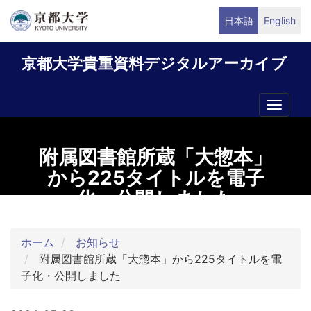
メ
日本語
English
イ
ン
京都大学貴重資料デジタルアーカイブ
コ
ン
テ
Toggle
ン
naviga
ツ
に
附属図書館所蔵「大惣本」
移
から225タイトルを電子
動
化・公開しました
ホーム
お知らせ
附属図書館所蔵「大惣本」から225タイトルを電
子化・公開しました