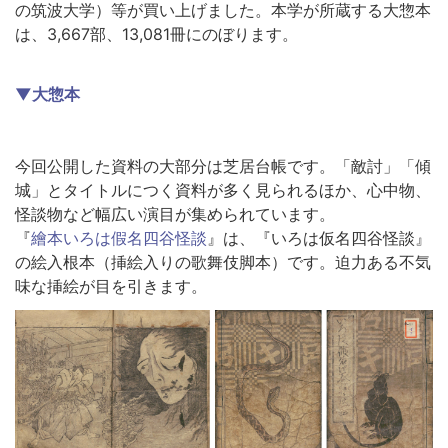
の筑波大学）等が買い上げました。本学が所蔵する大惣本
は、3,667部、13,081冊にのぼります。
▼
大惣本
今回公開した資料の大部分は芝居台帳です。「敵討」「傾
城」とタイトルにつく資料が多く見られるほか、心中物、
怪談物など幅広い演目が集められています。
『
繪本いろは假名四谷怪談
』
は、『
いろは仮名四谷怪談』
の絵入根本（挿絵入りの歌舞伎脚本）です。迫力ある不気
味な挿絵が目を引きます。