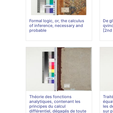
Formal logic, or, the calculus
De gl
of inference, necessary and
qvind
probable
[2nd 
Théorie des fonctions
Trait
analytiques, contenant les
équa
principes du calcul
les d
différentiel, dégagés de toute
sur p