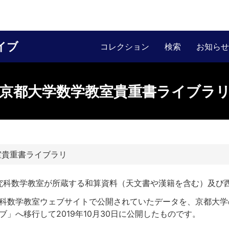
イブ
コレクション
検索
お知らせ
京都大学数学教室貴重書ライブラ
室貴重書ライブラリ
究科数学教室が所蔵する和算資料（天文書や漢籍を含む）及び
科数学教室ウェブサイトで公開されていたデータを、京都大学
」へ移行して2019年10月30日に公開したものです。