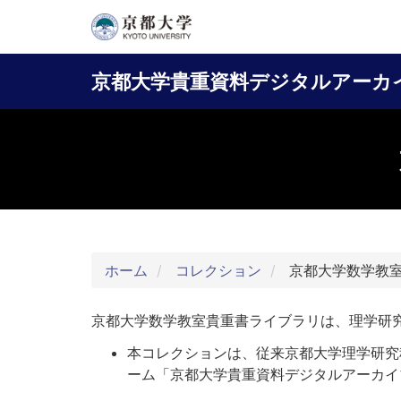
メ
イ
Main
ン
京都大学貴重資料デジタルアーカ
コ
navigation
ン
テ
ン
ツ
に
移
動
ホーム
コレクション
京都大学数学教
京都大学数学教室貴重書ライブラリは、理学研
本コレクションは、従来京都大学理学研究
ーム「京都大学貴重資料デジタルアーカイブ