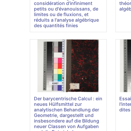
considération d'infiniment
théor
petits ou d'évanouissans, de
algéb
limites ou de fluxions, et
réduits a l'analyse algébrique
des quantités finies
Der barycentrische Calcul : ein
Essai
neues Hülfsmittel zur
l'int
analytischen Behandlung der
dites
Geometrie, dargestellt und
insbesondere auf die Bildung
neuer Classen von Aufgaben