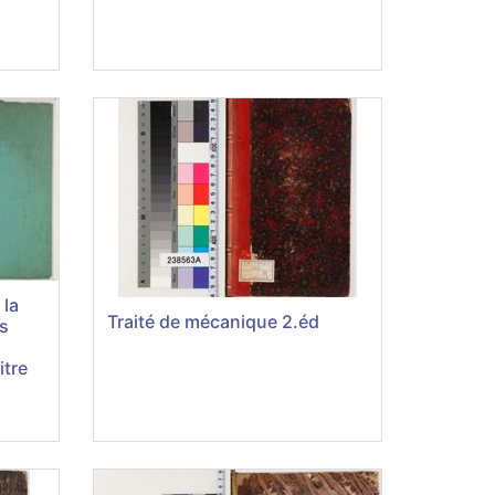
 la
Traité de mécanique 2.éd
s
itre