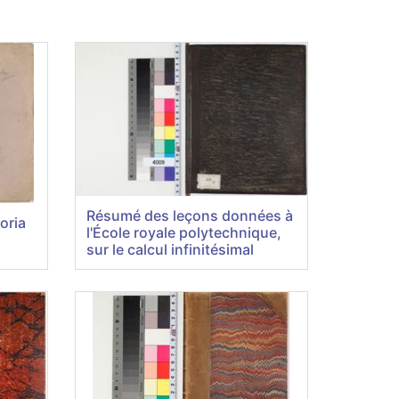
Résumé des leçons données à
oria
l'École royale polytechnique,
sur le calcul infinitésimal