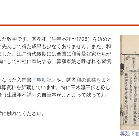
た数学です。関孝和（生年不詳〜1708）を始めと
に先んじて得た成果も少なくありません。また、和
ました。江戸時代後期には全国に和算愛好家たちが
馬にして神社に奉納する、算額奉納と呼ばれる習慣
となった入門書
『塵劫記』
や、関孝和の遺稿をまと
の和算資料を所蔵しています。特に三木流三伝と称し
齋（生没年不詳）の自筆本がまとまって残ってお
学に触れてください。
筭爼 5