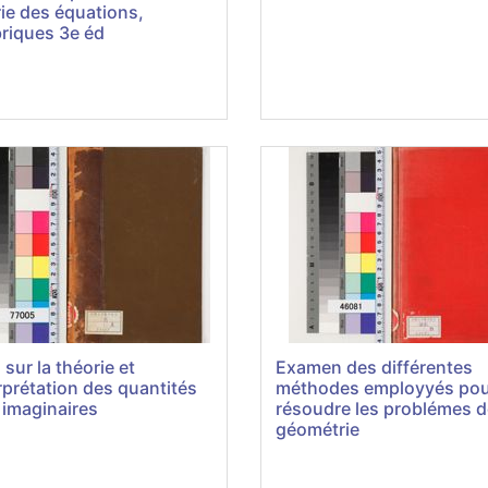
ie des équations,
riques 3e éd
 sur la théorie et
Examen des différentes
erprétation des quantités
méthodes employyés pou
 imaginaires
résoudre les problémes d
géométrie