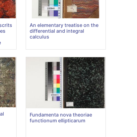
crits
An elementary treatise on the
ies
differential and integral
calculus
e
al
Fundamenta nova theoriae
functionum ellipticarum