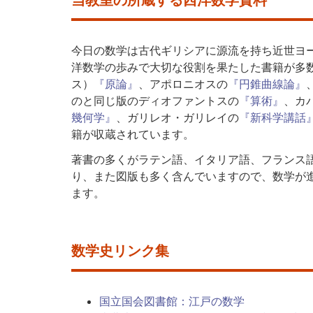
当教室の所蔵する西洋数学資料
今日の数学は古代ギリシアに源流を持ち近世ヨ
洋数学の歩みで大切な役割を果たした書籍が多
ス）
『原論』
、アポロニオスの
『円錐曲線論』
のと同じ版のディオファントスの
『算術』
、カ
幾何学』
、ガリレオ・ガリレイの
『新科学講話
籍が収蔵されています。
著書の多くがラテン語、イタリア語、フランス
り、また図版も多く含んでいますので、数学が
ます。
数学史リンク集
国立国会図書館：江戸の数学