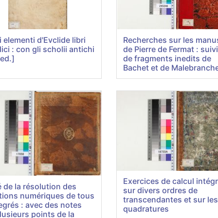
i elementi d'Evclide libri
Recherches sur les manus
ici : con gli scholii antichi
de Pierre de Fermat : suiv
ed.]
de fragments inedits de
Bachet et de Malebranch
Exercices de calcul intégr
é de la résolution des
sur divers ordres de
tions numériques de tous
transcendantes et sur les
egrés : avec des notes
quadratures
lusieurs points de la