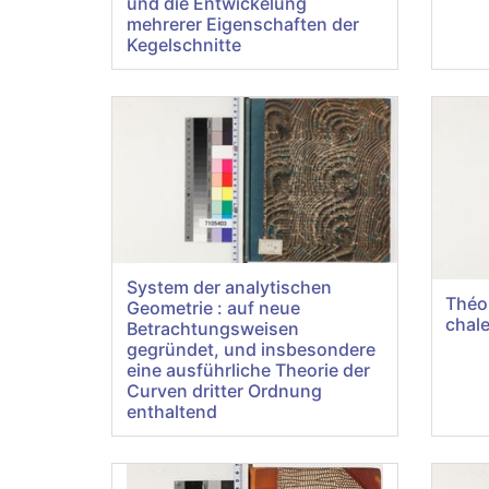
und die Entwickelung
mehrerer Eigenschaften der
Kegelschnitte
System der analytischen
Théo
Geometrie : auf neue
chal
Betrachtungsweisen
gegründet, und insbesondere
eine ausführliche Theorie der
Curven dritter Ordnung
enthaltend