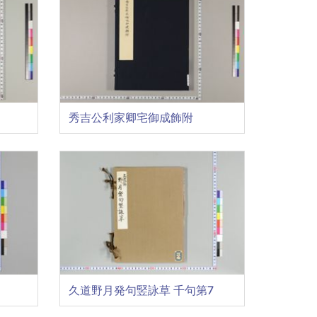
秀吉公利家卿宅御成飾附
久道野月発句竪詠草 千句第7