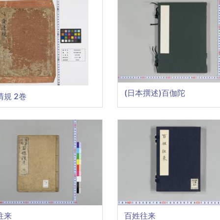
(日本撰述)百伽陀
清規 2巻
往来
百姓往来