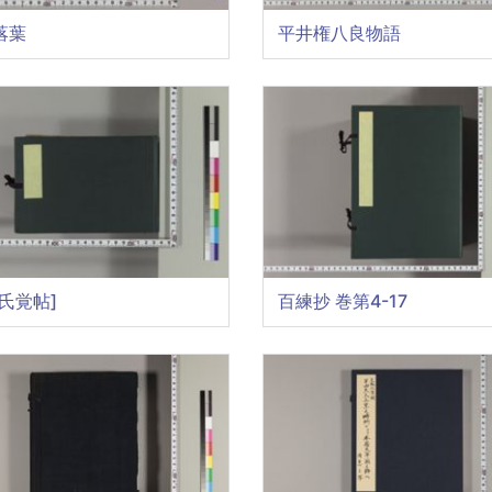
落葉
平井権八良物語
氏覚帖]
百練抄 巻第4-17