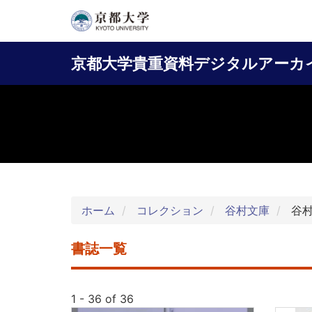
メ
イ
Main
ン
京都大学貴重資料デジタルアーカ
コ
navigation
ン
テ
ン
ツ
に
移
動
ホーム
コレクション
谷村文庫
谷村
書誌一覧
1 - 36 of 36