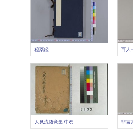
秘藥鑑
百人
人見流抜覚集 中巻
非言