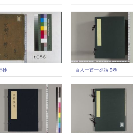
行抄
百人一首一夕話 9巻