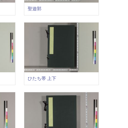
聖遊郭
ひたち帯 上下