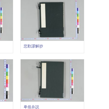
悲歎謬解抄
卑俗弁説