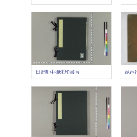
日野町中御朱印書写
琵琶