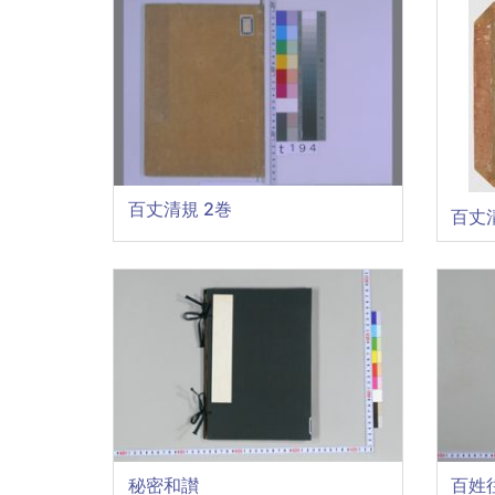
百丈清規 2巻
百丈
秘密和讃
百姓