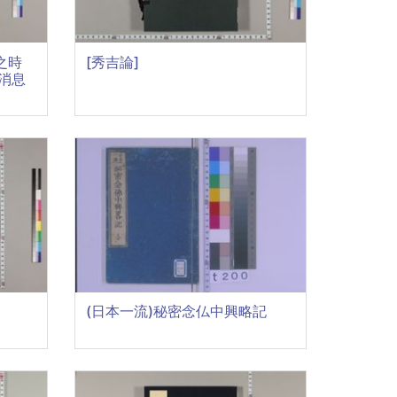
之時
[秀吉論]
消息
(日本一流)秘密念仏中興略記