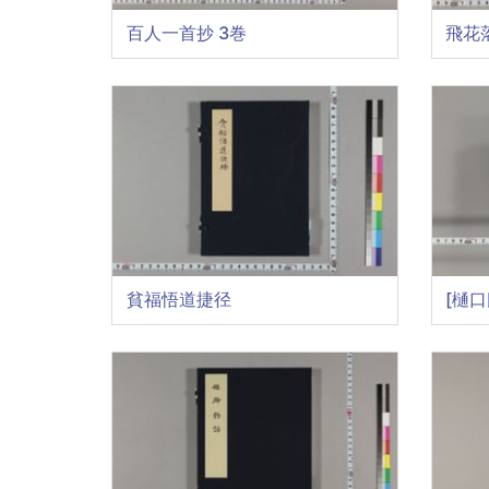
百人一首抄 3巻
飛花
貧福悟道捷径
[樋口