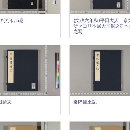
キ]行伝 5巻
(文政六年秋)平田大人上京
所々ヨリ本居大平翁之許ヘ
之写
旧蹟志
常陸風土記